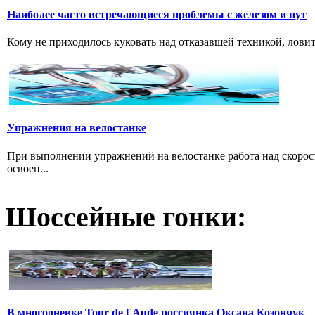
Наиболее часто встречающиеся проблемы с железом и пут
Кому не приходилось куковать над отказавшей техникой, ловить 
Упражнения на велостанке
При выполнении упражнений на велостанке работа над скорость
освоен...
Шоссейные гонки:
В многодневке Tour de l`Aude россиянка Оксана Козончук