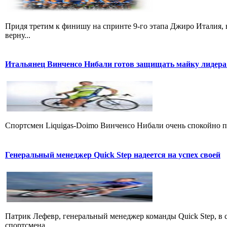
Придя третим к финишу на спринте 9-го этапа Джиро Италия, 
верну...
Итальянец Винченсо Нибали готов защищать майку лидера
Cпортсмен Liquigas-Doimo Винченсо Нибали очень спокойно пр
Генеральный менеджер Quick Step надеется на успех своей
Патрик Лефевр, генеральный менеджер команды Quick Step, в 
спортсмена...