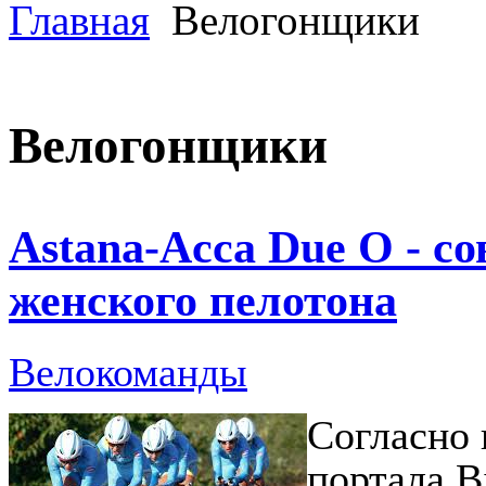
Главная
Велогонщики
Велогонщики
Аstana-Acca Due O - с
женского пелотона
Велокоманды
Согласно 
портала B