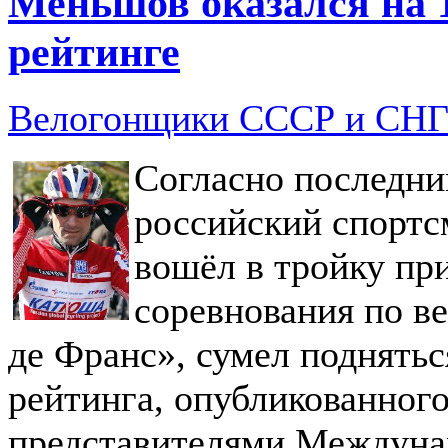
Меньшов оказался на 1
рейтинге
Велогонщики СССР и СН
Согласно последни
российский спортс
вошёл в тройку пр
соревнования по в
де Франс», сумел поднять
рейтинга, опубликованно
представителями Междуна