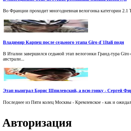
Во Франции проходит многодневная велогонка категории 2.1 Tou
Владимир Карпец после седьмого этапа Giro d`1Itali подн
В Италии завершился седьмой этап велогонки Гранд-тура Giro
австрали...
Этап выиграл Борис Шпилевский, а всю гонку - Сергей Фи
Последнее из Пяти колец Москвы - Кремлевское - как и ожидал
Авторизация