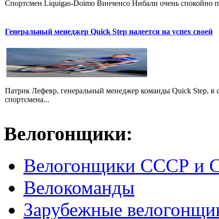
Cпортсмен Liquigas-Doimo Винченсо Нибали очень спокойно пр
Генеральный менеджер Quick Step надеется на успех своей
Патрик Лефевр, генеральный менеджер команды Quick Step, в 
спортсмена...
Велогонщики:
Велогонщики СССР и 
Велокоманды
Зарубежные велогонщи