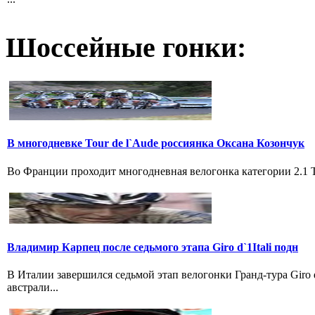
Шоссейные гонки:
В многодневке Tour de l`Aude россиянка Оксана Козончук
Во Франции проходит многодневная велогонка категории 2.1 Tou
Владимир Карпец после седьмого этапа Giro d`1Itali подн
В Италии завершился седьмой этап велогонки Гранд-тура Giro
австрали...