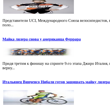
Представители UCI, Международного Союза велосипедистов, в
поло...
Майка лидера снова у американца Феррара
Придя третим к финишу на спринте 9-го этапа Джиро Италия, 
верну...
Итальянец Винченсо Нибали готов защищать майку лидера