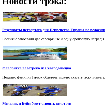
Новости трэка:
Результаты четвертого дня Первенства Европы по велосип
Россияне завоевали две серебряные и одну бронзовую награды. 
Фаворитка велотрека из Северодонецка
Недавно фамилия Галюк облетела, можно сказать, всю планету
Мельник и Бейм будут строить велотрек