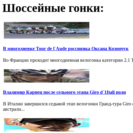
Шоссейные гонки:
В многодневке Tour de l`Aude россиянка Оксана Козончук
Во Франции проходит многодневная велогонка категории 2.1 Tou
Владимир Карпец после седьмого этапа Giro d`1Itali подн
В Италии завершился седьмой этап велогонки Гранд-тура Giro
австрали...