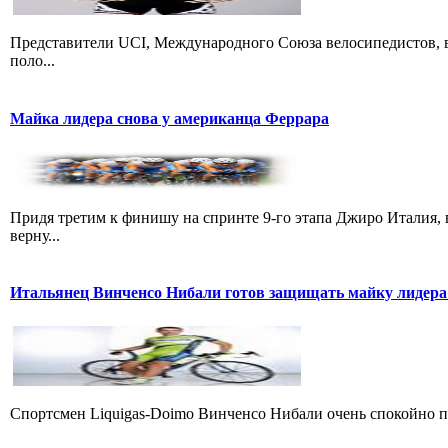
Представители UCI, Международного Союза велосипедистов, в
поло...
Майка лидера снова у американца Феррара
Придя третим к финишу на спринте 9-го этапа Джиро Италия, 
верну...
Итальянец Винченсо Нибали готов защищать майку лидера
Cпортсмен Liquigas-Doimo Винченсо Нибали очень спокойно пр