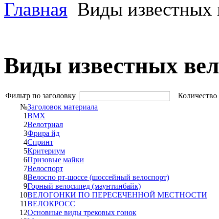
Главная
Виды известных 
Виды известных вел
Фильтр по заголовку
Количество 
№
Заголовок материала
1
BMX
2
Велотриал
3
Фрира йд
4
Спринт
5
Критериум
6
Призовые майки
7
Велоспорт
8
Велоспо рт-шоссе (шоссейный велоспорт)
9
Горный велосипед (маунтинбайк)
10
ВЕЛОГОНКИ ПО ПЕРЕСЕЧЕННОЙ МЕСТНОСТИ
11
ВЕЛОКРОСС
12
Основные виды трековых гонок