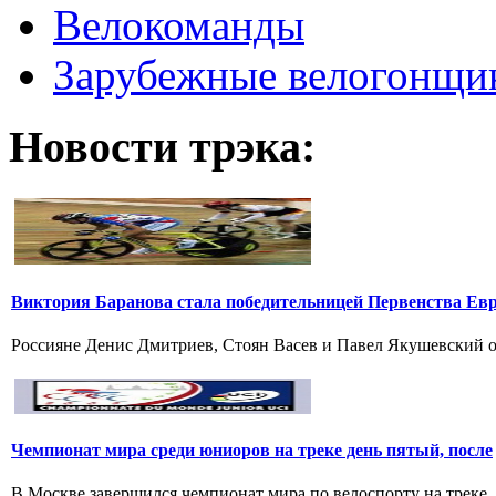
Велокоманды
Зарубежные велогонщи
Новости трэка:
Виктория Баранова стала победительницей Первенства Ев
Россияне Денис Дмитриев, Стоян Васев и Павел Якушевский од
Чемпионат мира среди юниоров на треке день пятый, после
В Москве завершился чемпионат мира по велоспорту на треке.