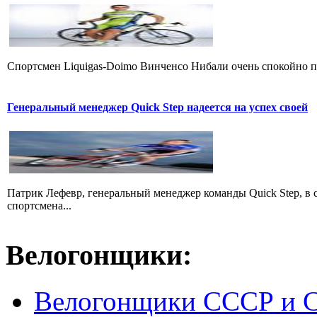
Cпортсмен Liquigas-Doimo Винченсо Нибали очень спокойно пр
Генеральный менеджер Quick Step надеется на успех своей
Патрик Лефевр, генеральный менеджер команды Quick Step, в 
спортсмена...
Велогонщики:
Велогонщики СССР и 