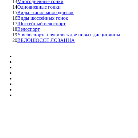
13
Многодневные гонки
14
Однодневные гонки
15
Виды этапов многодневок
16
Виды шоссейных гонок
17
Шоссейный велоспорт
18
Велоспорт
19
У велоспорта появилось две новых дисциплины
20
ВЕЛОШОССЕ ЛОЗАННА