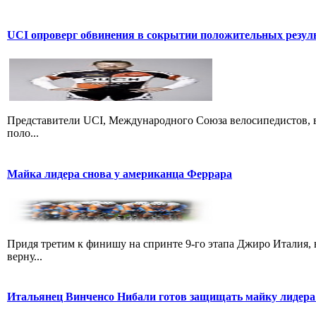
UCI опроверг обвинения в сокрытии положительных резул
Представители UCI, Международного Союза велосипедистов, в
поло...
Майка лидера снова у американца Феррара
Придя третим к финишу на спринте 9-го этапа Джиро Италия, 
верну...
Итальянец Винченсо Нибали готов защищать майку лидера