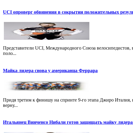
UCI опроверг обвинения в сокрытии положительных резул
Представители UCI, Международного Союза велосипедистов, в
поло...
Майка лидера снова у американца Феррара
Придя третим к финишу на спринте 9-го этапа Джиро Италия, 
верну...
Итальянец Винченсо Нибали готов защищать майку лидера