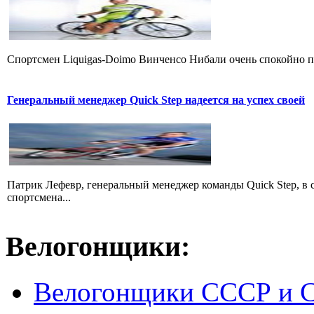
Cпортсмен Liquigas-Doimo Винченсо Нибали очень спокойно пр
Генеральный менеджер Quick Step надеется на успех своей
Патрик Лефевр, генеральный менеджер команды Quick Step, в 
спортсмена...
Велогонщики:
Велогонщики СССР и 