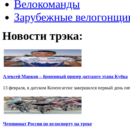
Велокоманды
Зарубежные велогонщи
Новости трэка:
Алексей Марков – бронзовый призер датского этапа Кубка
13 февраля, в датском Копенгагене завершился первый день пят
Чемпионат России по велоспорту на треке