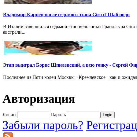
Владимир Карпец после седьмого этапа Giro d`1Itali подн
В Италии завершился седьмой этап велогонки Гранд-тура Giro
австрали...
Этап выиграл Борис Шпилевский, а всю гонку - Сергей Фи
Последнее из Пяти колец Москвы - Кремлевское - как и ожидал
Авторизация
Логин
Пароль
Забыли пароль?
Регистра