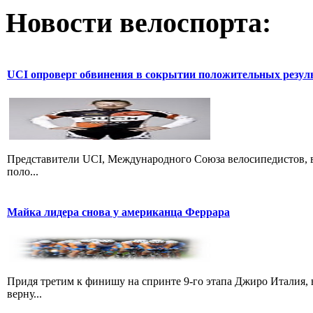
Новости велоспорта:
UCI опроверг обвинения в сокрытии положительных резул
Представители UCI, Международного Союза велосипедистов, в
поло...
Майка лидера снова у американца Феррара
Придя третим к финишу на спринте 9-го этапа Джиро Италия, 
верну...