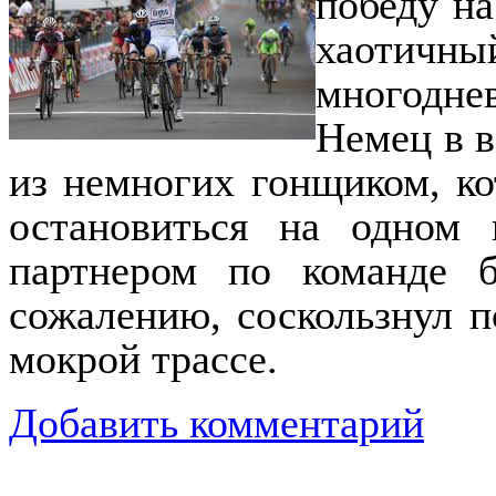
победу на
хаотичн
многоднев
Немец в в
из немногих гонщиком, ко
остановиться на одном
партнером по команде 
сожалению, соскользнул п
мокрой трассе.
Добавить комментарий