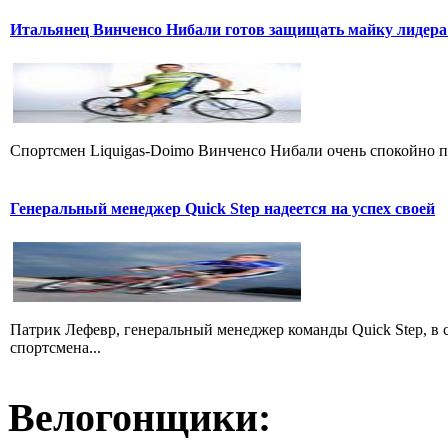
Итальянец Винченсо Нибали готов защищать майку лидера
Cпортсмен Liquigas-Doimo Винченсо Нибали очень спокойно пр
Генеральный менеджер Quick Step надеется на успех своей
Патрик Лефевр, генеральный менеджер команды Quick Step, в 
спортсмена...
Велогонщики: