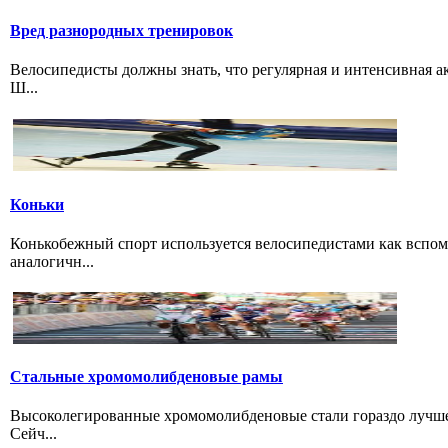
Вред разнородных тренировок
Велосипедисты должны знать, что регулярная и интенсивная а
Ш...
Коньки
Конькобежный спорт используется велосипедистами как вспом
аналогичн...
Стальные хромомолибденовые рамы
Высоколегированные хромомолибденовые стали гораздо лучше 
Сейч...