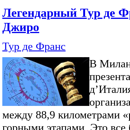
Легендарный Тур де Фр
Джиро
Тур де Франс
В Милан
презент
д’Италия
организ
между 88,9 километрами «
горными этапами. Это все 