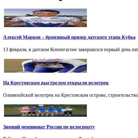
Алексей Марков – бронзовый призер датского этапа Кубка
13 февраля, в датском Копенгагене завершился первый день пят
На Крестовском выстрелом открыли велотрек
Олимпийский велотрек на Крестовском острове, строительство к
Зимний чемпионат России по велоспорту