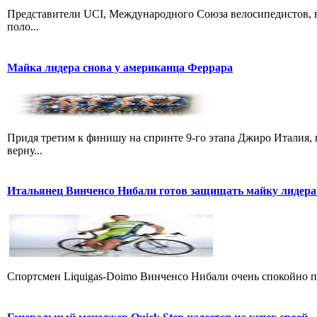
Представители UCI, Международного Союза велосипедистов, в
поло...
Майка лидера снова у американца Феррара
Придя третим к финишу на спринте 9-го этапа Джиро Италия, 
верну...
Итальянец Винченсо Нибали готов защищать майку лидера
Cпортсмен Liquigas-Doimo Винченсо Нибали очень спокойно пр