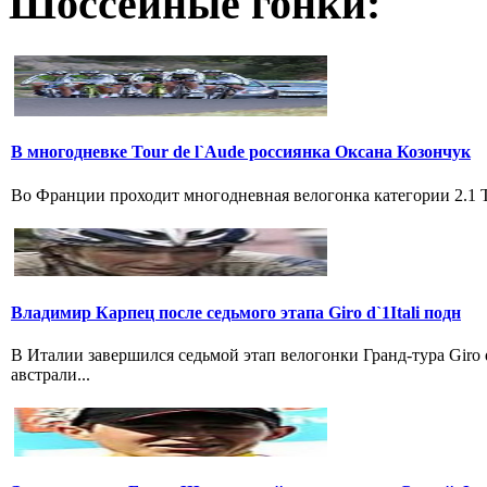
Шоссейные гонки:
В многодневке Tour de l`Aude россиянка Оксана Козончук
Во Франции проходит многодневная велогонка категории 2.1 Tou
Владимир Карпец после седьмого этапа Giro d`1Itali подн
В Италии завершился седьмой этап велогонки Гранд-тура Giro
австрали...