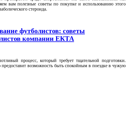
ляем вам полезные советы по покупке и использованию этого
аболического стероида.
вание футболистов: советы
листов компании ЕКТА
отливый процесс, который требует тщательной подготовки.
 предоставит возможность быть спокойным в поездке в чужую