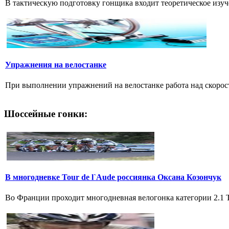
В тактическую подготовку гонщика входит теоретическое изуч
Упражнения на велостанке
При выполнении упражнений на велостанке работа над скорость
Шоссейные гонки:
В многодневке Tour de l`Aude россиянка Оксана Козончук
Во Франции проходит многодневная велогонка категории 2.1 Tou