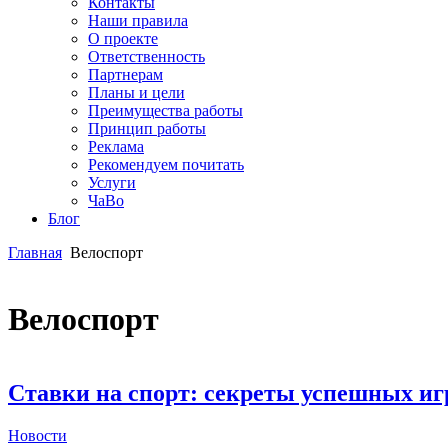
Контакты
Наши правила
О проекте
Ответственность
Партнерам
Планы и цели
Преимущества работы
Принцип работы
Реклама
Рекомендуем почитать
Услуги
ЧаВо
Блог
Главная
Велоспорт
Велоспорт
Ставки на спорт: секреты успешных иг
Новости