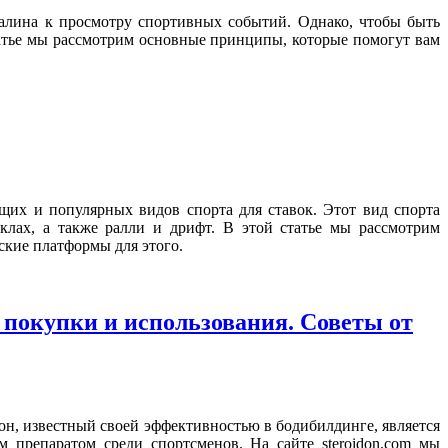
алина к просмотру спортивных событий. Однако, чтобы быть
татье мы рассмотрим основные принципы, которые помогут вам
щих и популярных видов спорта для ставок. Этот вид спорта
клах, а также ралли и дрифт. В этой статье мы рассмотрим
ские платформы для этого.
покупки и использования. Советы от
н, известный своей эффективностью в бодибилдинге, является
м препаратом среди спортсменов. На сайте steroidon.com мы