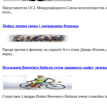
Представители UCI, Международного Союза велосипедистов, в
поло...
Майка лидера снова у американца Феррара
Придя третим к финишу на спринте 9-го этапа Джиро Италия, 
верну...
Итальянец Винченсо Нибали готов защищать майку лидера
Cпортсмен Liquigas-Doimo Винченсо Нибали очень спокойно пр