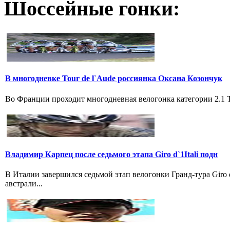
Шоссейные гонки:
В многодневке Tour de l`Aude россиянка Оксана Козончук
Во Франции проходит многодневная велогонка категории 2.1 Tou
Владимир Карпец после седьмого этапа Giro d`1Itali подн
В Италии завершился седьмой этап велогонки Гранд-тура Giro
австрали...