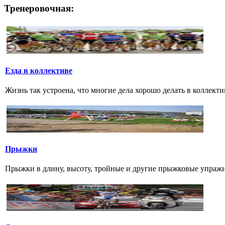
Тренеровочная:
Езда в коллективе
Жизнь так устроена, что многие дела хорошо делать в коллектив
Прыжки
Прыжки в длину, высоту, тройные и другие прыжковые упражнени