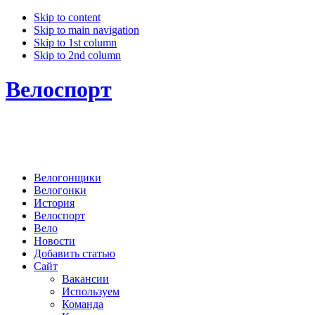
Skip to content
Skip to main navigation
Skip to 1st column
Skip to 2nd column
Велоспорт
Велогонщики
Велогонки
История
Велоспорт
Вело
Новости
Добавить статью
Сайт
Вакансии
Используем
Команда