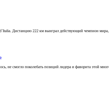
d`Italia. Дистанцию 222 км выиграл действующий чемпион мира, 
р
ось, не смогло поколебать позиций лидера и фаворита этой мног