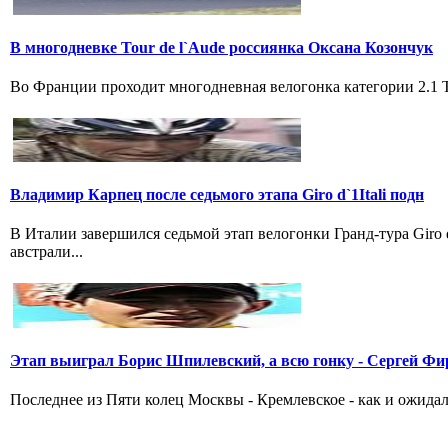
В многодневке Tour de l`Aude россиянка Оксана Козончук
Во Франции проходит многодневная велогонка категории 2.1 Tou
Владимир Карпец после седьмого этапа Giro d`1Itali подн
В Италии завершился седьмой этап велогонки Гранд-тура Giro
австрали...
Этап выиграл Борис Шпилевский, а всю гонку - Сергей Фи
Последнее из Пяти колец Москвы - Кремлевское - как и ожидал