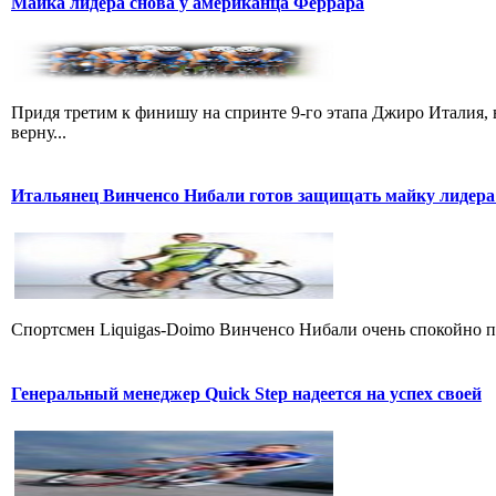
Майка лидера снова у американца Феррара
Придя третим к финишу на спринте 9-го этапа Джиро Италия, 
верну...
Итальянец Винченсо Нибали готов защищать майку лидера
Cпортсмен Liquigas-Doimo Винченсо Нибали очень спокойно пр
Генеральный менеджер Quick Step надеется на успех своей