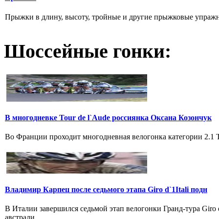
Прыжки в длину, высоту, тройные и другие прыжковые упражнени
Шоссейные гонки:
В многодневке Tour de l`Aude россиянка Оксана Козончук
Во Франции проходит многодневная велогонка категории 2.1 Tou
Владимир Карпец после седьмого этапа Giro d`1Itali подн
В Италии завершился седьмой этап велогонки Гранд-тура Giro
австрали...