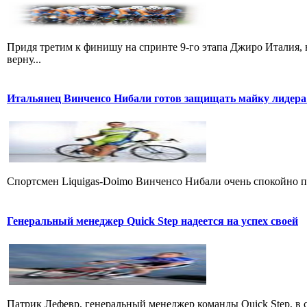
Придя третим к финишу на спринте 9-го этапа Джиро Италия, 
верну...
Итальянец Винченсо Нибали готов защищать майку лидера
Cпортсмен Liquigas-Doimo Винченсо Нибали очень спокойно пр
Генеральный менеджер Quick Step надеется на успех своей
Патрик Лефевр, генеральный менеджер команды Quick Step, в 