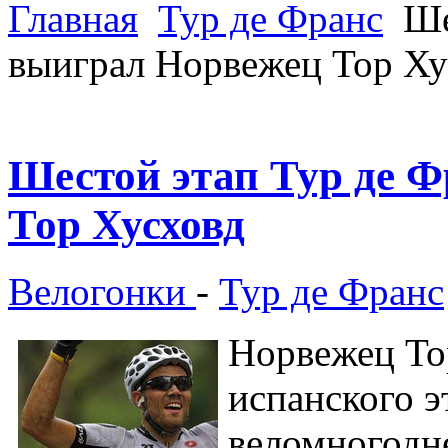
Главная
Тур де Франс
Ше
выиграл Норвежец Тор Ху
Шестой этап Тур де 
Тор Хусховд
Велогонки
-
Тур де Франс
Норвежец То
испанского э
веломногодне