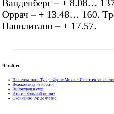
Ванденберг – + 8.08… 137
Оррач – + 13.48… 160. Т
Наполитано – + 17.57.
Читайте:
На пятом этапе Тур де Франс Михаил Игнатьев занял вто
Велокоманда из России
Винокуров в суде
Итоги «Большой петли»
Окончание Тур де Франс