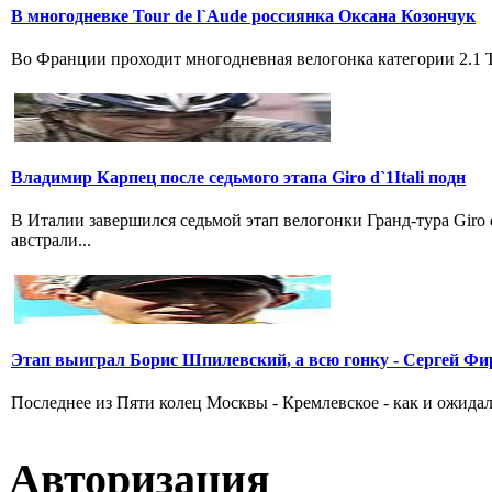
В многодневке Tour de l`Aude россиянка Оксана Козончук
Во Франции проходит многодневная велогонка категории 2.1 Tou
Владимир Карпец после седьмого этапа Giro d`1Itali подн
В Италии завершился седьмой этап велогонки Гранд-тура Giro
австрали...
Этап выиграл Борис Шпилевский, а всю гонку - Сергей Фи
Последнее из Пяти колец Москвы - Кремлевское - как и ожидал
Авторизация