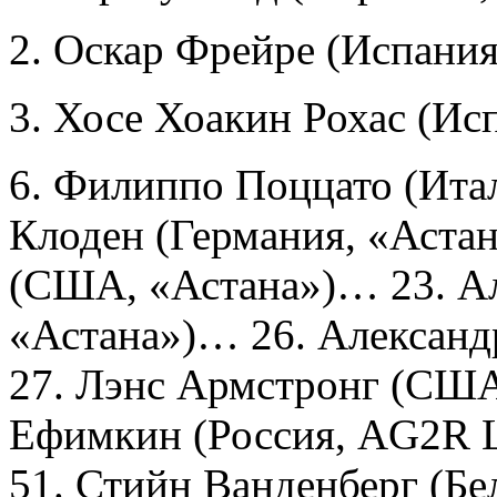
2. Оскар Фрейре (Испания
3. Хосе Хоакин Рохас (Ис
6. Филиппо Поццато (Ита
Клоден (Германия, «Аста
(США, «Астана»)… 23. Ал
«Астана»)… 26. Александ
27. Лэнс Армстронг (США
Ефимкин (Россия, AG2R L
51. Стийн Ванденберг (Бе