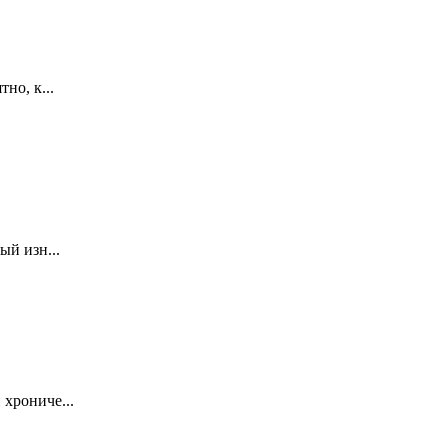
но, к...
ый изн...
хрониче...