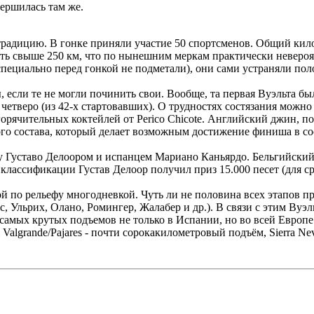
вершилась там же.
радицию. В гонке приняли участие 50 спортсменов. Общий килом
ность свыше 250 км, что по нынешним меркам практически невер
специально перед гонкой не подметали), они сами устраняли пол
если те не могли починить свои. Вообще, та первая Вуэльта был
 четверо (из 42-х стартовавших). О трудностях состязания можн
орячительных коктейлей от Perico Chicote. Английский джин, по
го состава, который делает возможным достижение финиша в сос
ду Густаво Делоором и испанцем Мариано Каньярдо. Бельгийский
лассификации Густав Делоор получил приз 15.000 песет (для сра
 по рельефу многодневкой. Чуть ли не половина всех этапов пр
ас, Ульрих, Олано, Ромингер, Жалабер и др.). В связи с этим Ву
из самых крутых подъемов не только в Испании, но во всей Европ
algrande/Pajares - почти сорокакилометровый подъём, Sierra Neva