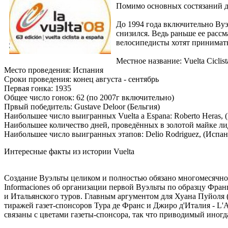
Помимо основных состязаний для
До 1994 года включительно Вуэ
снизился. Ведь раньше ее расс
велосипедисты хотят принимат
Местное название: Vuelta Ciclist
Место проведения: Испания
Сроки проведения: конец августа - сентябрь
Первая гонка: 1935
Общее число гонок: 62 (по 2007г включительно)
Првый победитель: Gustave Deloor (Бельгия)
Наибольшее число выигранных Vuelta a Espana: Roberto Heras, 
Наибольшее количество дней, проведённых в золотой майке лиде
Наибольшее число выигранных этапов: Delio Rodriguez, (Испани
Интересные факты из истории Vuelta
Создание Вуэльты целиком и полностью обязано многомесячной
Informaciones об организации первой Вуэльты по образцу Фран
и Итальянского туров. Главным аргументом для Хуана Пуйоля (J
тиражей газет-спонсоров Тура де Франс и Джиро д'Италия - L'Au
связаны с цветами газеты-спонсора, так что приводимый иногда