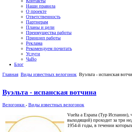
Контакты
Наши правила
О проекте
Ответственность
Партнерам
Планы и цели
Преимущества работы
Принцип работы
Реклама
Рекомендуем почитать
Услуги
ЧаВо
Блог
Главная
Виды известных велогонок
Вуэльта - испанская вотч
Вуэльта - испанская вотчина
Велогонки
-
Виды известных велогонок
Vuelta a Espana (Тур Испании),
выходящий) проходит за три нед
1954-й годы, в течении которы