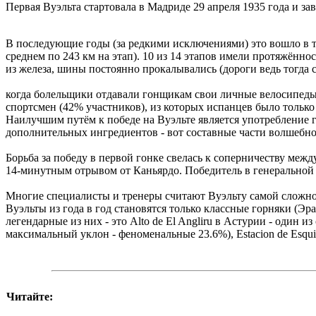
Первая Вуэльта стартовала в Мадриде 29 апреля 1935 года и за
В последующие годы (за редкими исключениями) это вошло в т
среднем по 243 км на этап). 10 из 14 этапов имели протяжён
из железа, шины постоянно прокалывались (дороги ведь тогда 
когда болельщики отдавали гонщикам свои личные велосипеды, 
спортсмен (42% участников), из которых испанцев было только
Наилучшим путём к победе на Вуэльте является употребление г
дополнительных ингредиентов - вот составные части волшебно
Борьба за победу в первой гонке свелась к соперничеству меж
14-минутным отрывом от Каньярдо. Победитель в генеральной к
Многие специалисты и тренеры считают Вуэльту самой сложной
Вуэльты из года в год становятся только классные горняки (Эр
легендарные из них - это Alto de El Angliru в Астурии - один 
максимальный уклон - феноменальные 23.6%), Estacion de Esqui V
Читайте: