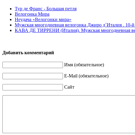
Тур де Франс - Большая петля
Велогонка Мира
Неудача «Велогонки мира»
Мужская многодневная велогонка Джиро д`Италия . 10-й 
КАВА ДЕ ТИРРЕНИ (Италия). Мужская многодневная вело
Добавить комментарий
Имя (обязательное)
E-Mail (обязательное)
Сайт