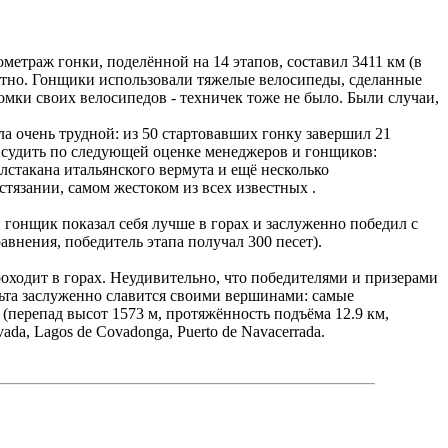
етраж гонки, поделённой на 14 этапов, составил 3411 км (в
оятно. Гонщики использовали тяжелые велосипеды, сделанные
омки своих велосипедов - техничек тоже не было. Были случаи,
а очень трудной: из 50 стартовавших гонку завершил 21
о судить по следующей оценке менеджеров и гонщиков:
лстакана итальянского вермута и ещё несколько
тязании, самом жестоком из всех известных .
 гонщик показал себя лучше в горах и заслуженно победил с
внения, победитель этапа получал 300 песет).
оходит в горах. Неудивительно, что победителями и призерами
эльта заслуженно славится своими вершинами: самые
е (перепад высот 1573 м, протяжённость подъёма 12.9 км,
da, Lagos de Covadonga, Puerto de Navacerrada.