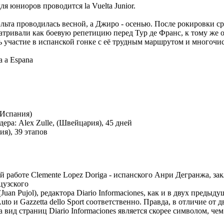
 юниоров проводится la Vuelta Junior.
льта проводилась весной, а Джиро - осенью. После рокировки с
матривали как боевую репетицию перед Тур де Франс, к тому же 
ь участие в испанской гонке с её трудным маршрутом и многоч
a a Espana
(Испания)
ра: Alex Zulle, (Швейцария), 45 дней
я), 39 этапов
 работе Clemente Lopez Doriga - испанского Анри Дегранжа, зак
цузского
uan Pujol), редактора Diario Informaciones, как и в двух преды
to и Gazzetta dello Sport соответственно. Правда, в отличие от
 вид страниц Diario Informaciones является скорее символом, че