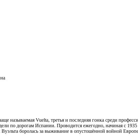
ина
 чаще называемая Vuelta, третья и последняя гонка среди професс
ели по дорогам Испании. Проводится ежегодно, начиная с 1935 г
х Вуэльта боролась за выживание в опустошённой войной Европе