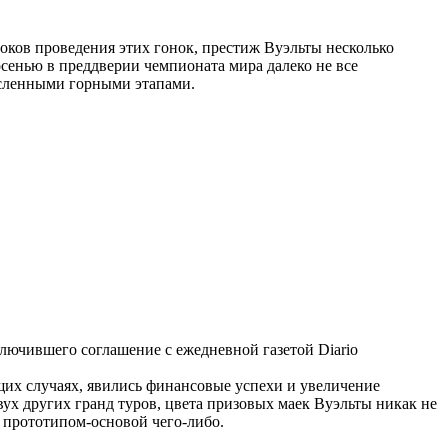
роков проведения этих гонок, престиж Вуэльты несколько
осенью в преддверии чемпионата мира далеко не все
исленными горными этапами.
лючившего соглашение с ежедневной газетой Diario
дущих случаях, явились финансовые успехи и увеличение
 двух других гранд туров, цвета призовых маек Вуэльты никак не
м прототипом-основой чего-либо.