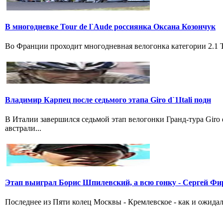
В многодневке Tour de l`Aude россиянка Оксана Козончук
Во Франции проходит многодневная велогонка категории 2.1 Tou
Владимир Карпец после седьмого этапа Giro d`1Itali подн
В Италии завершился седьмой этап велогонки Гранд-тура Giro
австрали...
Этап выиграл Борис Шпилевский, а всю гонку - Сергей Фи
Последнее из Пяти колец Москвы - Кремлевское - как и ожидал