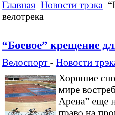
Главная
Новости трэка
“Б
велотрека
“Боевое” крещение дл
Велоспорт
-
Новости трэк
Хорошие спо
мире востреб
Арена” еще н
право на про