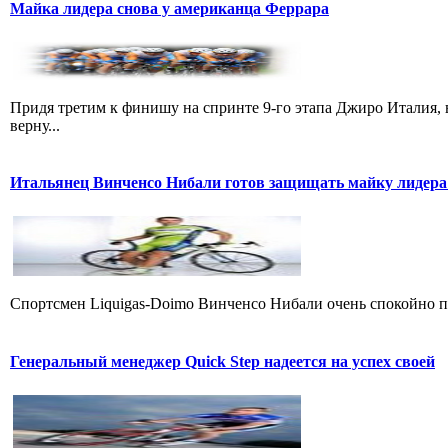
Майка лидера снова у американца Феррара
Придя третим к финишу на спринте 9-го этапа Джиро Италия, 
верну...
Итальянец Винченсо Нибали готов защищать майку лидера
Cпортсмен Liquigas-Doimo Винченсо Нибали очень спокойно пр
Генеральный менеджер Quick Step надеется на успех своей