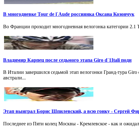
В многодневке Tour de l`Aude россиянка Оксана Козончук
Во Франции проходит многодневная велогонка категории 2.1 Tou
Владимир Карпец после седьмого этапа Giro d`1Itali подн
В Италии завершился седьмой этап велогонки Гранд-тура Giro
австрали...
Этап выиграл Борис Шпилевский, а всю гонку - Сергей Фи
Последнее из Пяти колец Москвы - Кремлевское - как и ожидал