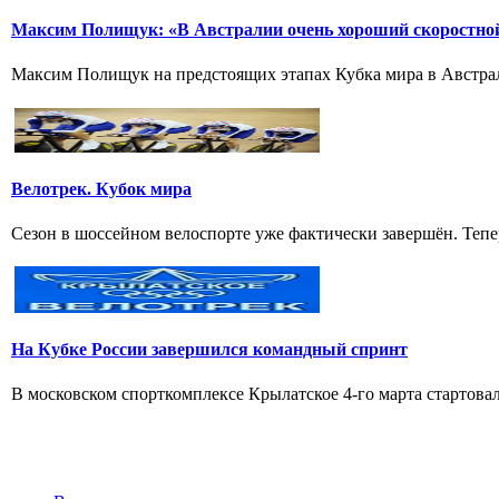
Максим Полищук: «В Австралии очень хороший скоростно
Максим Полищук на предстоящих этапах Кубка мира в Австрали
Велотрек. Кубок мира
Сезон в шоссейном велоспорте уже фактически завершён. Тепер
На Кубке России завершился командный спринт
В московском спорткомплексе Крылатское 4-го марта стартовал