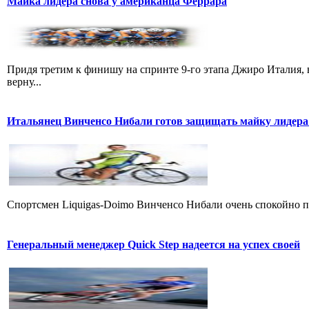
Майка лидера снова у американца Феррара
Придя третим к финишу на спринте 9-го этапа Джиро Италия, 
верну...
Итальянец Винченсо Нибали готов защищать майку лидера
Cпортсмен Liquigas-Doimo Винченсо Нибали очень спокойно пр
Генеральный менеджер Quick Step надеется на успех своей