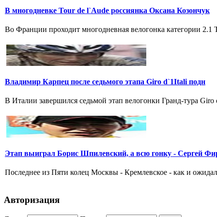
В многодневке Tour de l`Aude россиянка Оксана Козончук
Во Франции проходит многодневная велогонка категории 2.1 Tou
Владимир Карпец после седьмого этапа Giro d`1Itali подн
В Италии завершился седьмой этап велогонки Гранд-тура Giro 
Этап выиграл Борис Шпилевский, а всю гонку - Сергей Фи
Последнее из Пяти колец Москвы - Кремлевское - как и ожидал
Авторизация