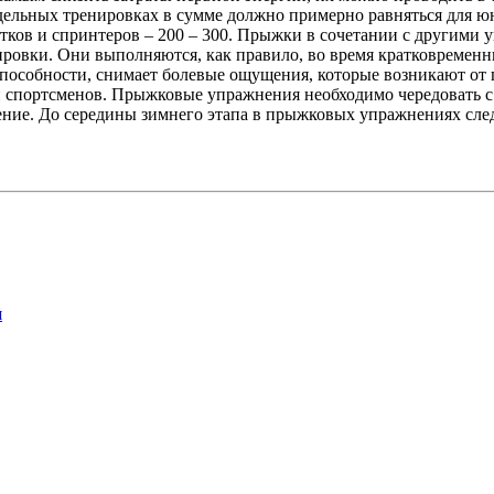
дельных тренировках в сумме должно примерно равняться для юн
стков и спринтеров – 200 – 300. Прыжки в сочетании с другими
овки. Они выполняются, как правило, во время кратковременны
пособности, снимает болевые ощущения, которые возникают от 
 спортсменов. Прыжковые упражнения необходимо чередовать 
ление. До середины зимнего этапа в прыжковых упражнениях сле
я