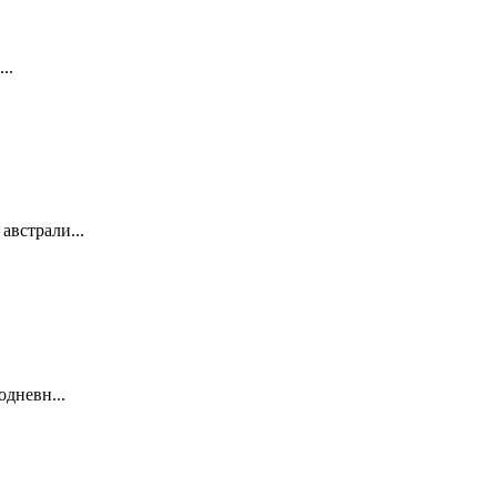
..
австрали...
одневн...