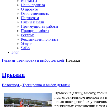
Контакты
Наши правила
О проекте
Ответственность
Партнерам
Планы и цели
Преимущества работы
Принцип работы
Реклама
Рекомендуем почитать
Услуги
ЧаВо
Блог
Главная
Тренировка и выбор деталей
Прыжки
Прыжки
Велоспорт
-
Тренировка и выбор деталей
Прыжки в длину, высоту, тройн
подготовительном периоде на в
число повторений их увеличива
прыжковых упражнений и тем са