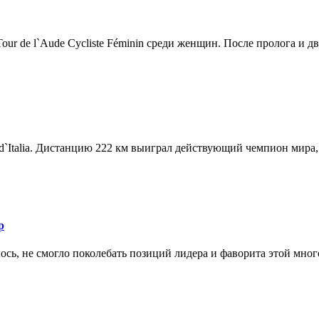
r de l`Aude Cycliste Féminin среди женщин. После пролога и дв.
d`Italia. Дистанцию 222 км выиграл действующий чемпион мира, 
р
ось, не смогло поколебать позиций лидера и фаворита этой мног