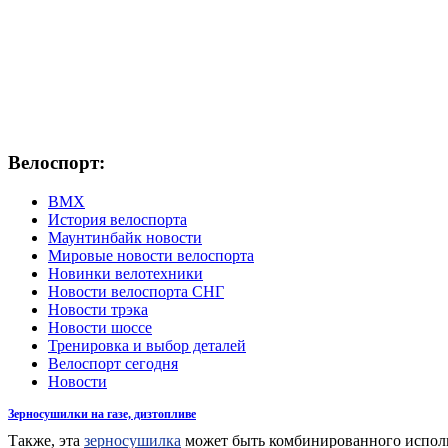
Велоспорт:
ВМХ
История велоспорта
Маунтинбайк новости
Мировые новости велоспорта
Новинки велотехники
Новости велоспорта СНГ
Новости трэка
Новости шоссе
Тренировка и выбор деталей
Велоспорт сегодня
Новости
Зерносушилки на газе, дизтопливе
Также, эта
зерносушилка
может быть комбинированного исполне