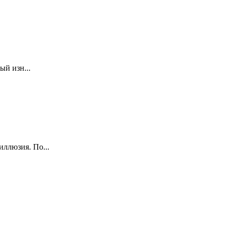
ый изн...
ллюзия. По...