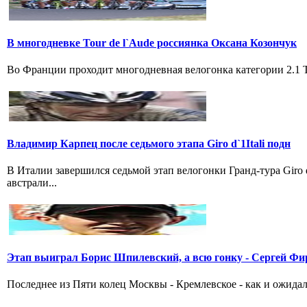
В многодневке Tour de l`Aude россиянка Оксана Козончук
Во Франции проходит многодневная велогонка категории 2.1 Tou
Владимир Карпец после седьмого этапа Giro d`1Itali подн
В Италии завершился седьмой этап велогонки Гранд-тура Giro
австрали...
Этап выиграл Борис Шпилевский, а всю гонку - Сергей Фи
Последнее из Пяти колец Москвы - Кремлевское - как и ожидал