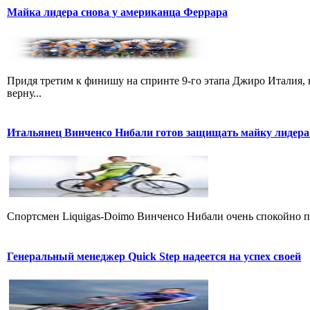
Майка лидера снова у американца Феррара
Придя третим к финишу на спринте 9-го этапа Джиро Италия, 
верну...
Итальянец Винченсо Нибали готов защищать майку лидера
Cпортсмен Liquigas-Doimo Винченсо Нибали очень спокойно пр
Генеральный менеджер Quick Step надеется на успех своей