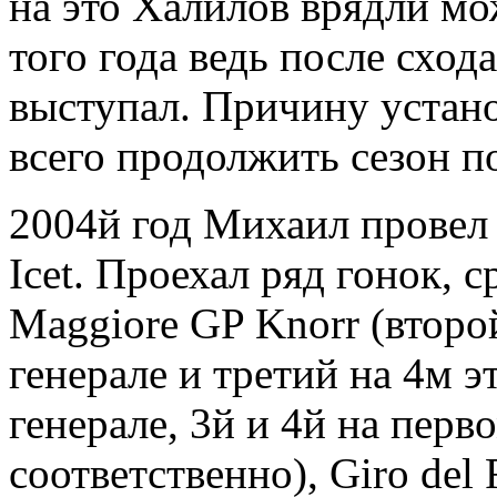
на это Халилов врядли мож
того года ведь после сход
выступал. Причину устано
всего продолжить сезон п
2004й год Михаил провел
Icet. Проехал ряд гонок, 
Maggiore GP Knorr (второй
генерале и третий на 4м эт
генерале, 3й и 4й на перв
соответственно), Giro del 