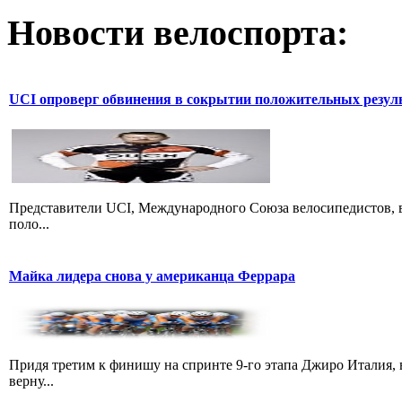
Новости велоспорта:
UCI опроверг обвинения в сокрытии положительных резул
Представители UCI, Международного Союза велосипедистов, в
поло...
Майка лидера снова у американца Феррара
Придя третим к финишу на спринте 9-го этапа Джиро Италия, 
верну...