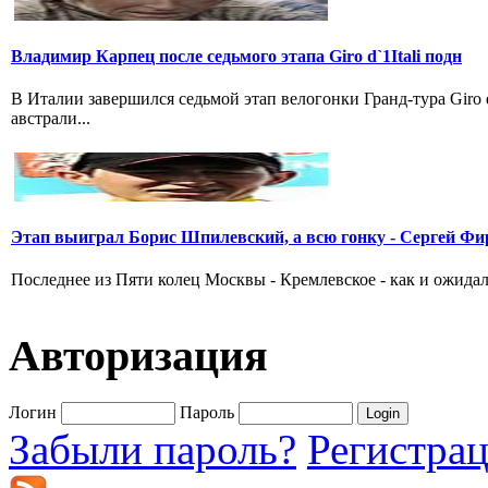
Владимир Карпец после седьмого этапа Giro d`1Itali подн
В Италии завершился седьмой этап велогонки Гранд-тура Giro
австрали...
Этап выиграл Борис Шпилевский, а всю гонку - Сергей Фи
Последнее из Пяти колец Москвы - Кремлевское - как и ожидал
Авторизация
Логин
Пароль
Забыли пароль?
Регистра