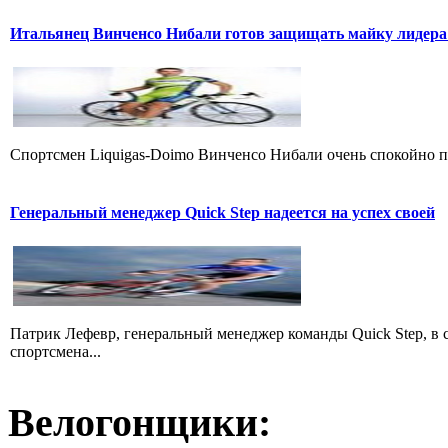
Итальянец Винченсо Нибали готов защищать майку лидера
Cпортсмен Liquigas-Doimo Винченсо Нибали очень спокойно пр
Генеральный менеджер Quick Step надеется на успех своей
Патрик Лефевр, генеральный менеджер команды Quick Step, в 
спортсмена...
Велогонщики: