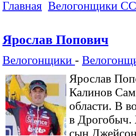
Главная
Велогонщики С
Ярослав Попович
Велогонщики
-
Велогонщ
Ярослав Попо
Калинов Сам
области. В в
в Дрогобыч. 
сын Джейсон