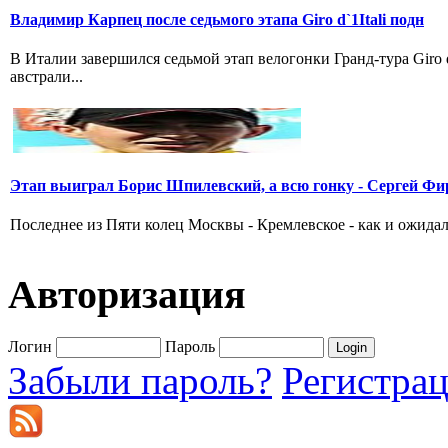
Владимир Карпец после седьмого этапа Giro d`1Itali подн
В Италии завершился седьмой этап велогонки Гранд-тура Giro
австрали...
Этап выиграл Борис Шпилевский, а всю гонку - Сергей Фи
Последнее из Пяти колец Москвы - Кремлевское - как и ожидал
Авторизация
Логин
Пароль
Забыли пароль?
Регистра