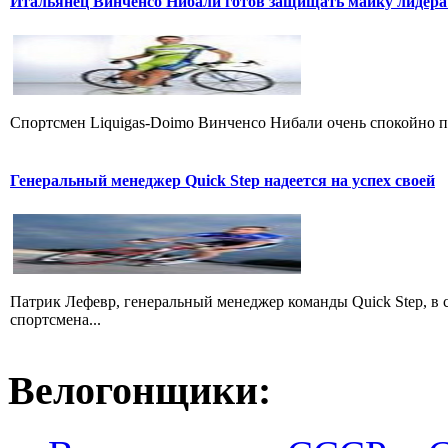
Итальянец Винченсо Нибали готов защищать майку лидера
Cпортсмен Liquigas-Doimo Винченсо Нибали очень спокойно пр
Генеральный менеджер Quick Step надеется на успех своей
Патрик Лефевр, генеральный менеджер команды Quick Step, в 
спортсмена...
Велогонщики: