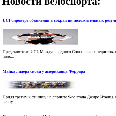
Новости велоспорта:
UCI опроверг обвинения в сокрытии положительных резул
Представители UCI, Международного Союза велосипедистов, в
поло...
Майка лидера снова у американца Феррара
Придя третим к финишу на спринте 9-го этапа Джиро Италия, 
верну...