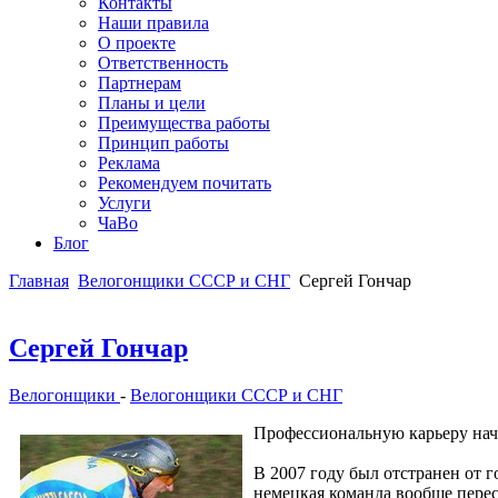
Контакты
Наши правила
О проекте
Ответственность
Партнерам
Планы и цели
Преимущества работы
Принцип работы
Реклама
Рекомендуем почитать
Услуги
ЧаВо
Блог
Главная
Велогонщики СССР и СНГ
Сергей Гончар
Сергей Гончар
Велогонщики
-
Велогонщики СССР и СНГ
Профессиональную карьеру начал
В 2007 году был отстранен от г
немецкая команда вообще перес