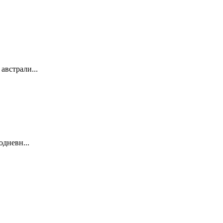
австрали...
одневн...