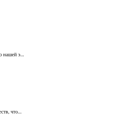
 нашей э...
тв, что...