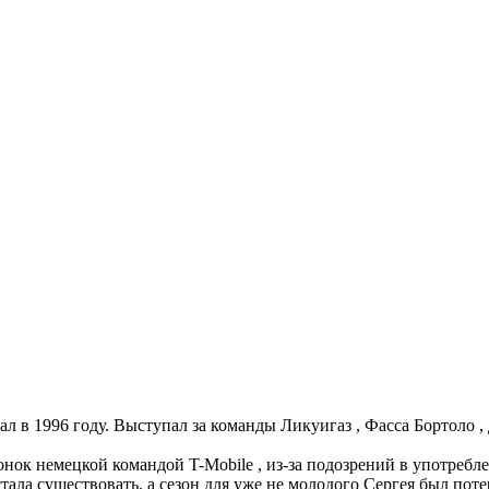
 в 1996 году. Выступал за команды Ликуигаз , Фасса Бортоло , 
онок немецкой командой T-Mobile , из-за подозрений в употребл
тала существовать, а сезон для уже не молодого Сергея был поте