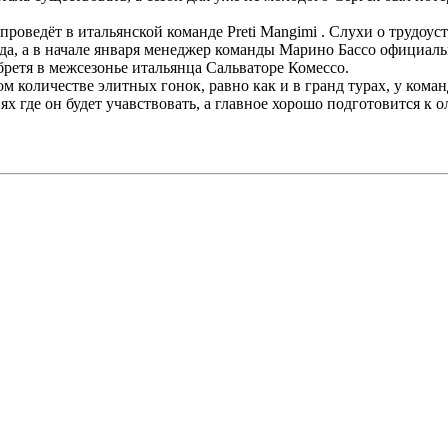
 проведёт в итальянской команде Preti Mangimi . Слухи о трудо
да, а в начале января менеджер команды Марино Бассо официальн
бретя в межсезонье итальянца Сальваторе Комессо.
м количестве элитных гонок, равно как и в гранд турах, у кома
х где он будет учавствовать, а главное хорошо подготовится к 