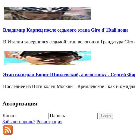
Владимир Карпец после седьмого этапа Giro d`1Itali подн
В Италии завершился седьмой этап велогонки Гранд-тура Giro 
Этап выиграл Борис Шпилевский, а всю гонку - Сергей Фи
Последнее из Пяти колец Москвы - Кремлевское - как и ожидал
Авторизация
Логин
Пароль
Забыли пароль?
Регистрация