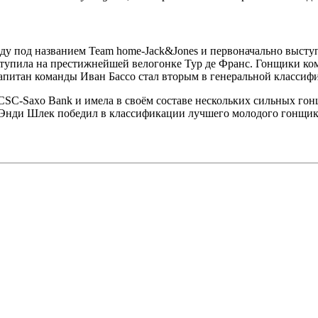
оду под названием Team home-Jack&Jones и первоначально выступ
ступила на престижнейшей велогонке Тур де Франс. Гонщики ко
капитан команды Иван Бассо стал вторым в генеральной классиф
CSC-Saxo Bank и имела в своём составе нескольких сильных го
 а Энди Шлек победил в классификации лучшего молодого гонщи