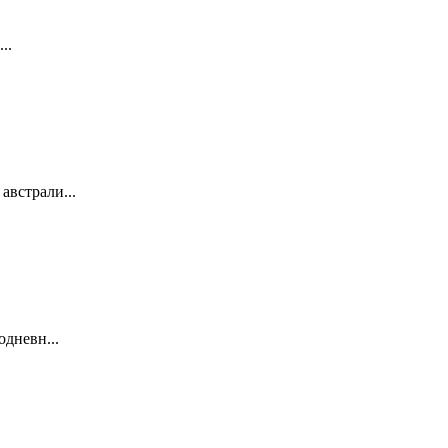
..
австрали...
одневн...