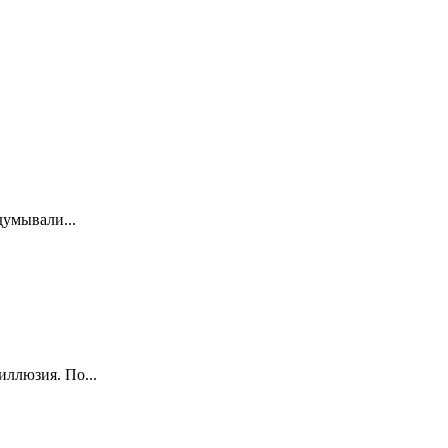
думывали...
ллюзия. По...