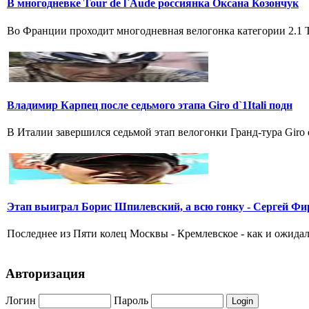
В многодневке Tour de l`Aude россиянка Оксана Козончук
Во Франции проходит многодневная велогонка категории 2.1 Tou
Владимир Карпец после седьмого этапа Giro d`1Itali подн
В Италии завершился седьмой этап велогонки Гранд-тура Giro 
Этап выиграл Борис Шпилевский, а всю гонку - Сергей Фи
Последнее из Пяти колец Москвы - Кремлевское - как и ожидал
Авторизация
Логин
Пароль