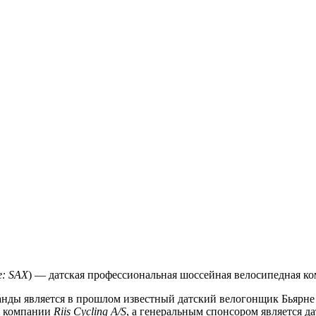
e: SAX
) — датская профессиональная шоссейная велосипедная ко
нды является в прошлом известный датский велогонщик Бьярне 
о компании
Riis Cycling A/S
, а генеральным спонсором является 