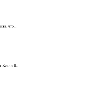
тв, что...
т Кевин Ш...