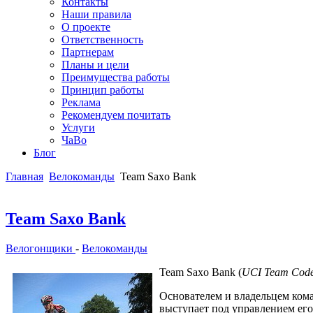
Контакты
Наши правила
О проекте
Ответственность
Партнерам
Планы и цели
Преимущества работы
Принцип работы
Реклама
Рекомендуем почитать
Услуги
ЧаВо
Блог
Главная
Велокоманды
Team Saxo Bank
Team Saxo Bank
Велогонщики
-
Велокоманды
Team Saxo Bank (
UCI Team Cod
Основателем и владельцем кома
выступает под управлением ег