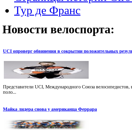
Тур де Франс
Новости велоспорта:
UCI опроверг обвинения в сокрытии положительных резул
Представители UCI, Международного Союза велосипедистов, в
поло...
Майка лидера снова у американца Феррара