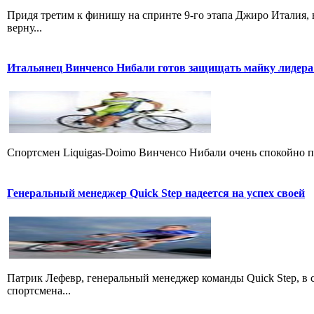
Придя третим к финишу на спринте 9-го этапа Джиро Италия, 
верну...
Итальянец Винченсо Нибали готов защищать майку лидера
Cпортсмен Liquigas-Doimo Винченсо Нибали очень спокойно пр
Генеральный менеджер Quick Step надеется на успех своей
Патрик Лефевр, генеральный менеджер команды Quick Step, в 
спортсмена...