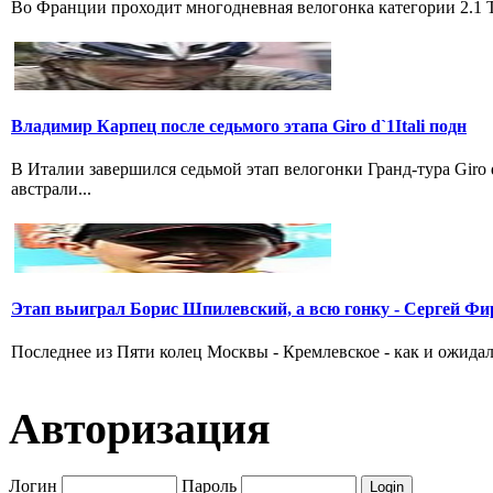
Во Франции проходит многодневная велогонка категории 2.1 Tou
Владимир Карпец после седьмого этапа Giro d`1Itali подн
В Италии завершился седьмой этап велогонки Гранд-тура Giro
австрали...
Этап выиграл Борис Шпилевский, а всю гонку - Сергей Фи
Последнее из Пяти колец Москвы - Кремлевское - как и ожидал
Авторизация
Логин
Пароль