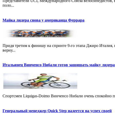
Представители UCI, Международного Союза велосипедистов, в
поло...
Майка лидера снова у американца Феррара
Придя третим к финишу на спринте 9-го этапа Джиро Италия, 
верну...
Итальянец Винченсо Нибали готов защищать майку лидера
Cпортсмен Liquigas-Doimo Винченсо Нибали очень спокойно пр
Генеральный менеджер Quick Step надеется на успех своей