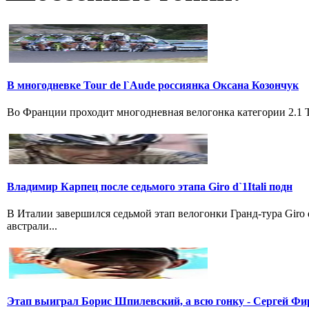
В многодневке Tour de l`Aude россиянка Оксана Козончук
Во Франции проходит многодневная велогонка категории 2.1 Tou
Владимир Карпец после седьмого этапа Giro d`1Itali подн
В Италии завершился седьмой этап велогонки Гранд-тура Giro
австрали...
Этап выиграл Борис Шпилевский, а всю гонку - Сергей Фи