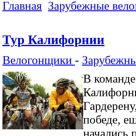
Главная
Зарубежные вел
Тур Калифорнии
Велогонщики
-
Зарубежны
В команде
Калифорн
Гардерену
победе, е
начались 