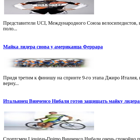
Представители UCI, Международного Союза велосипедистов, в
поло...
Майка лидера снова у американца Феррара
Придя третим к финишу на спринте 9-го этапа Джиро Италия, 
верну...
Итальянец Винченсо Нибали готов защищать майку лидера
Cпортсмен Liquigas-Doimo Винченсо Нибали очень спокойно пр