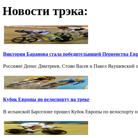
Новости трэка:
Виктория Баранова стала победительницей Первенства Ев
Россияне Денис Дмитриев, Стоян Васев и Павел Якушевский од
Кубок Европы по велоспорту на треке
В испанской Барселоне прошел Кубок Европы по велоспорту на т