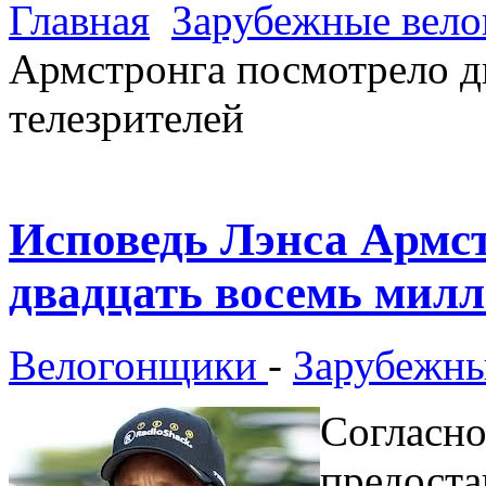
Главная
Зарубежные вел
Армстронга посмотрело д
телезрителей
Исповедь Лэнса Армс
двадцать восемь милл
Велогонщики
-
Зарубежны
Согласно
предоста