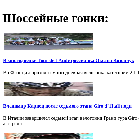
Шоссейные гонки:
В многодневке Tour de l`Aude россиянка Оксана Козончук
Во Франции проходит многодневная велогонка категории 2.1 Tou
Владимир Карпец после седьмого этапа Giro d`1Itali подн
В Италии завершился седьмой этап велогонки Гранд-тура Giro
австрали...