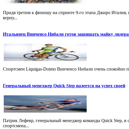
Придя третим к финишу на спринте 9-го этапа Джиро Италия, 
верну...
Итальянец Винченсо Нибали готов защищать майку лидера
Cпортсмен Liquigas-Doimo Винченсо Нибали очень спокойно пр
Генеральный менеджер Quick Step надеется на успех своей
Патрик Лефевр, генеральный менеджер команды Quick Step, в 
спортсмена...