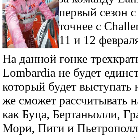
первый сезон с
точнее с Challe
11 и 12 февраля
На данной гонке трехкрат
Lombardia не будет един
который будет выступать 
же сможет рассчитывать н
как Буца, Бертаньолли, Гр
Мори, Пиги и Пьетрополли