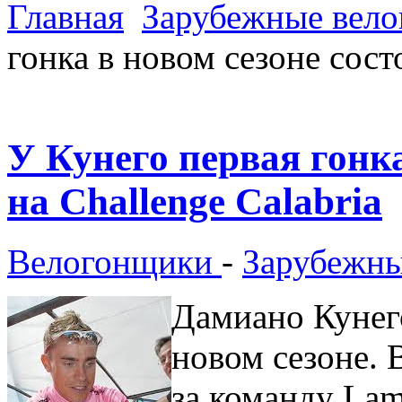
Главная
Зарубежные вел
гонка в новом сезоне сост
У Кунего первая гонка
на Challenge Calabria
Велогонщики
-
Зарубежны
Дамиано Кунего
новом сезоне. 
за команду Lam