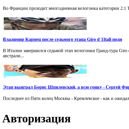
Во Франции проходит многодневная велогонка категории 2.1 Tou
Владимир Карпец после седьмого этапа Giro d`1Itali подн
В Италии завершился седьмой этап велогонки Гранд-тура Giro
австрали...
Этап выиграл Борис Шпилевский, а всю гонку - Сергей Фи
Последнее из Пяти колец Москвы - Кремлевское - как и ожидал
Авторизация