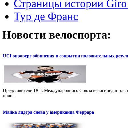
Страницы истории Giro 
Тур де Франс
Новости велоспорта:
UCI опроверг обвинения в сокрытии положительных резул
Представители UCI, Международного Союза велосипедистов, в
поло...
Майка лидера снова у американца Феррара