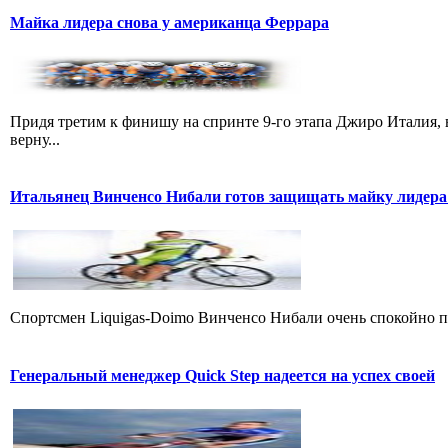
Майка лидера снова у американца Феррара
Придя третим к финишу на спринте 9-го этапа Джиро Италия, 
верну...
Итальянец Винченсо Нибали готов защищать майку лидера
Cпортсмен Liquigas-Doimo Винченсо Нибали очень спокойно пр
Генеральный менеджер Quick Step надеется на успех своей