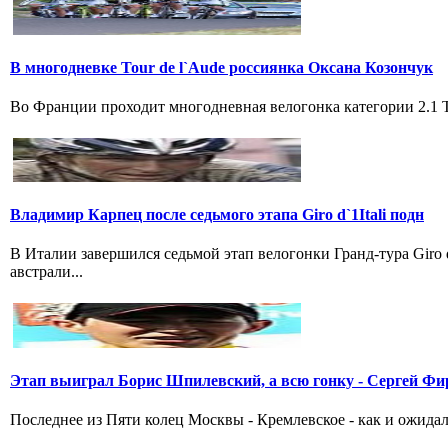
В многодневке Tour de l`Aude россиянка Оксана Козончук
Во Франции проходит многодневная велогонка категории 2.1 Tou
Владимир Карпец после седьмого этапа Giro d`1Itali подн
В Италии завершился седьмой этап велогонки Гранд-тура Giro
австрали...
Этап выиграл Борис Шпилевский, а всю гонку - Сергей Фи
Последнее из Пяти колец Москвы - Кремлевское - как и ожидал