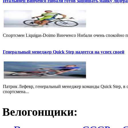
Итальянец Винченсо Нибали готов защищать майку лидера
Cпортсмен Liquigas-Doimo Винченсо Нибали очень спокойно пр
Генеральный менеджер Quick Step надеется на успех своей
Патрик Лефевр, генеральный менеджер команды Quick Step, в 
спортсмена...
Велогонщики: