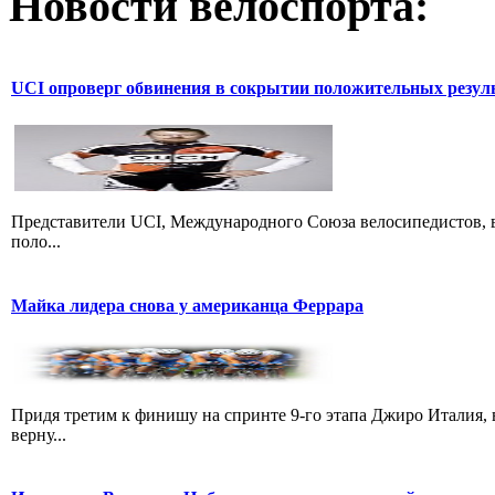
Новости велоспорта:
UCI опроверг обвинения в сокрытии положительных резул
Представители UCI, Международного Союза велосипедистов, в
поло...
Майка лидера снова у американца Феррара
Придя третим к финишу на спринте 9-го этапа Джиро Италия, 
верну...