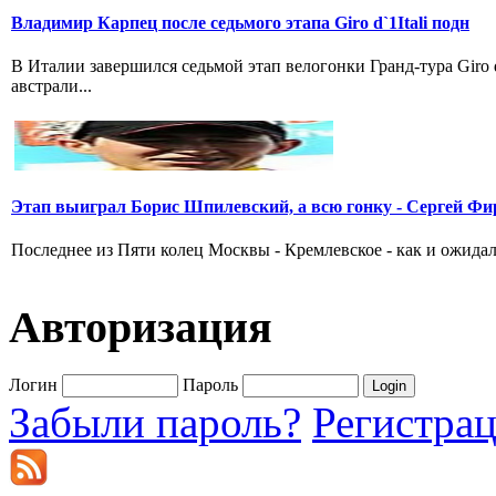
Владимир Карпец после седьмого этапа Giro d`1Itali подн
В Италии завершился седьмой этап велогонки Гранд-тура Giro
австрали...
Этап выиграл Борис Шпилевский, а всю гонку - Сергей Фи
Последнее из Пяти колец Москвы - Кремлевское - как и ожидал
Авторизация
Логин
Пароль
Забыли пароль?
Регистра