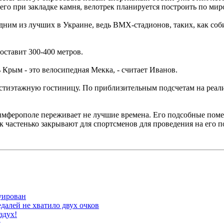
го при закладке камня, велотрек планируется построить по мир
дним из лучших в Украине, ведь ВМХ-стадионов, таких, как собир
ставит 300-400 метров.
ь Крым - это велосипедная Мекка, - считает Иванов.
шестиэтажную гостиницу. По приблизительным подсчетам на реа
мферополе переживает не лучшие времена. Его подсобные помещ
к частенько закрывают для спортсменов для проведения на его п
руирован
далей не хватило двух очков
здух!
к