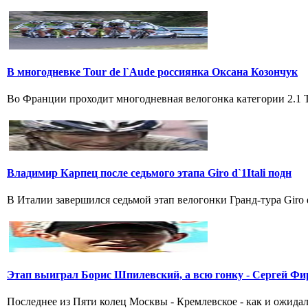
В многодневке Tour de l`Aude россиянка Оксана Козончук
Во Франции проходит многодневная велогонка категории 2.1 Tou
Владимир Карпец после седьмого этапа Giro d`1Itali подн
В Италии завершился седьмой этап велогонки Гранд-тура Giro 
Этап выиграл Борис Шпилевский, а всю гонку - Сергей Фи
Последнее из Пяти колец Москвы - Кремлевское - как и ожидал