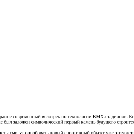
аине современный велотрек по технологии ВМХ-стадионов. Его 
был заложен символический первый камень будущего строител
исты смогут опробовать новый спортивный объект уже этим лет