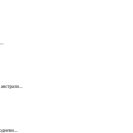
..
австрали...
одневн...