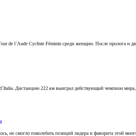
r de l`Aude Cycliste Féminin среди женщин. После пролога и дв.
d`Italia. Дистанцию 222 км выиграл действующий чемпион мира, 
р
ось, не смогло поколебать позиций лидера и фаворита этой мног