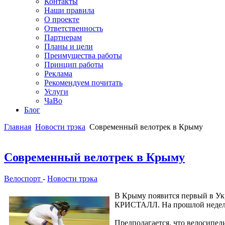
Контакты
Наши правила
О проекте
Ответственность
Партнерам
Планы и цели
Преимущества работы
Принцип работы
Реклама
Рекомендуем почитать
Услуги
ЧаВо
Блог
Главная
Новости трэка
Современный велотрек в Крыму
Современный велотрек в Крыму
Велоспорт
-
Новости трэка
В Крыму появится первый в Укр
КРИСТАЛЛ. На прошлой неделе 
Предполагается, что велосипед