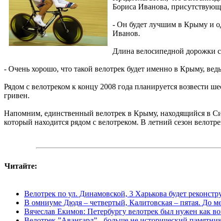
Бориса Иванова, присутствующе
- Он будет лучшим в Крыму и о
Иванов.
Длина велосипедной дорожки со
- Очень хорошо, что такой велотрек будет именно в Крыму, вед
Рядом с велотреком к концу 2008 года планируется возвести 
гривен.
Напомним, единственный велотрек в Крыму, находящийся в Си
который находится рядом с велотреком. В летний сезон велотре
Читайте:
Велотрек по ул. Динамовской, 3 Харькова будет реконст
В омниуме Дюдя – четвертый, Калитовская – пятая. До ме
Вячеслав Екимов: Петербургу велотрек был нужен как во
Велотрек ”Авангард” - больше не исторический памятни