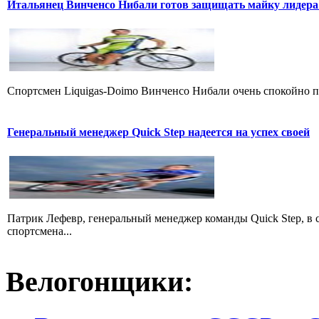
Итальянец Винченсо Нибали готов защищать майку лидера
Cпортсмен Liquigas-Doimo Винченсо Нибали очень спокойно пр
Генеральный менеджер Quick Step надеется на успех своей
Патрик Лефевр, генеральный менеджер команды Quick Step, в 
спортсмена...
Велогонщики: