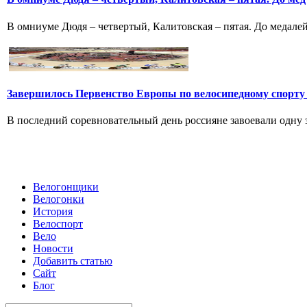
В омниуме Дюдя – четвертый, Калитовская – пятая. До медалей
Завершилось Первенство Европы по велосипедному спорту
В последний соревновательный день россияне завоевали одну зо
Велогонщики
Велогонки
История
Велоспорт
Вело
Новости
Добавить статью
Сайт
Блог