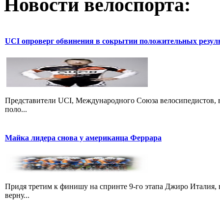
Новости велоспорта:
UCI опроверг обвинения в сокрытии положительных резул
Представители UCI, Международного Союза велосипедистов, в
поло...
Майка лидера снова у американца Феррара
Придя третим к финишу на спринте 9-го этапа Джиро Италия, 
верну...