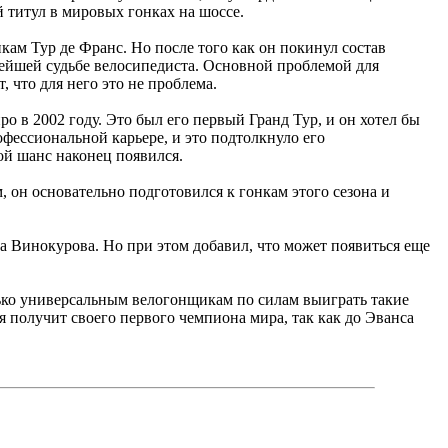
 титул в мировых гонках на шоссе.
кам Тур де Франс. Но после того как он покинул состав
нейшей судьбе велосипедиста. Основной проблемой для
 что для него это не проблема.
о в 2002 году. Это был его первый Гранд Тур, и он хотел бы
офессиональной карьере, и это подтолкнуло его
ой шанс наконец появился.
, он основательно подготовился к гонкам этого сезона и
дра Винокурова. Но при этом добавил, что может появиться еще
лько универсальным велогонщикам по силам выиграть такие
я получит своего первого чемпиона мира, так как до Эванса