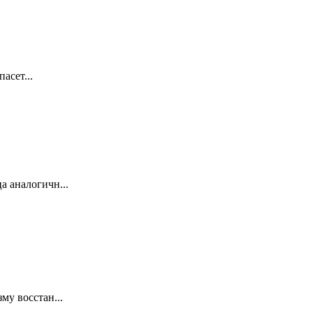
асет...
а аналогичн...
му восстан...