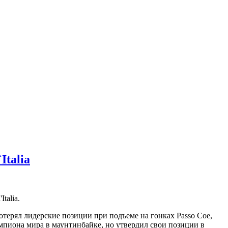
talia
talia.
отерял лидерские позиции при подъеме на гонках Passo Coe,
мпиона мира в маунтинбайке, но утвердил свои позиции в