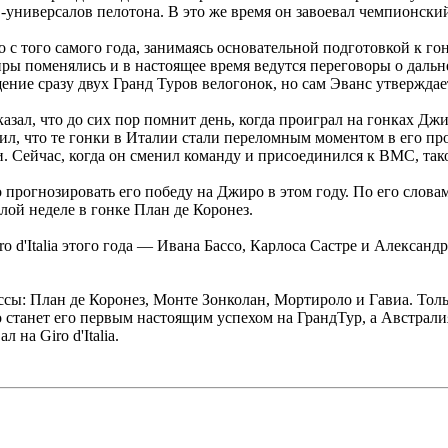
-универсалов пелотона. В это же время он завоевал чемпионский
с того самого года, занимаясь основательной подготовкой к гон
тиры поменялись и в настоящее время ведутся переговоры о даль
ние сразу двух Гранд Туров велогонок, но сам Эванс утверждает,
зал, что до сих пор помнит день, когда проиграл на гонках Джир
тил, что те гонки в Италии стали переломным моментом в его пр
. Сейчас, когда он сменил команду и присоединился к ВМС, так
прогнозировать его победу на Джиро в этом году. По его словам
лой неделе в гонке План де Коронез.
o d'Italia этого года — Ивана Бассо, Карлоса Састре и Алексан
ссы: План де Коронез, Монте Зонколан, Мортироло и Гавиа. То
о станет его первым настоящим успехом на ГрандТур, а Австрали
на Giro d'Italia.