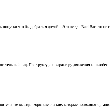
попутки что бы добраться домой... Это не для Вас! Вас это не сп
гательный вид. По структуре и характеру движения конькобежц
ительные выезды: короткие, легкие, которые позволяют организ