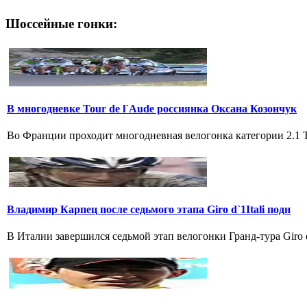
Шоссейные гонки:
В многодневке Tour de l`Aude россиянка Оксана Козончук
Во Франции проходит многодневная велогонка категории 2.1 Tou
Владимир Карпец после седьмого этапа Giro d`1Itali подн
В Италии завершился седьмой этап велогонки Гранд-тура Giro 