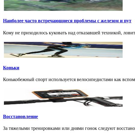
Наиболее часто встречающиеся проблемы с железом и пут
Кому не приходилось куковать над отказавшей техникой, ловить 
Коньки
Конькобежный спорт используется велосипедистами как вспомо
Восстановление
За тяжелыми тренировками или днями гонок следуют восстанов