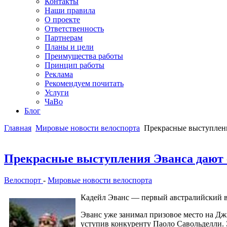
Контакты
Наши правила
О проекте
Ответственность
Партнерам
Планы и цели
Преимущества работы
Принцип работы
Реклама
Рекомендуем почитать
Услуги
ЧаВо
Блог
Главная
Мировые новости велоспорта
Прекрасные выступления
Прекрасные выступления Эванса дают ем
Велоспорт
-
Мировые новости велоспорта
Кадейл Эванс — первый австралийский вел
Эванс уже занимал призовое место на Джи
уступив конкуренту Паоло Савольделли. 