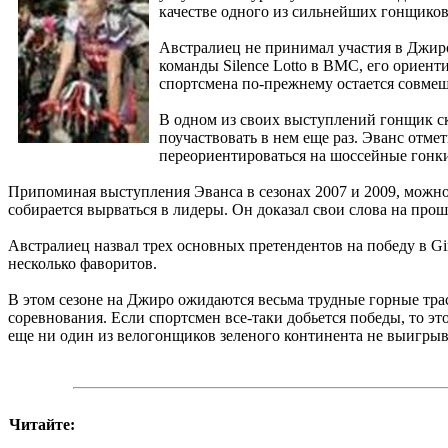
качестве одного из сильнейших гонщиков
Австралиец не принимал участия в Джиро 
команды Silence Lotto в ВМС, его ориен
спортсмена по-прежнему остается совмеще
В одном из своих выступлений гонщик ска
поучаствовать в нем еще раз. Эванс отме
переориентироваться на шоссейные гонки
Припоминая выступления Эванса в сезонах 2007 и 2009, можно 
собирается вырваться в лидеры. Он доказал свои слова на прош
Австралиец назвал трех основных претендентов на победу в Gir
несколько фаворитов.
В этом сезоне на Джиро ожидаются весьма трудные горные тра
соревнования. Если спортсмен все-таки добьется победы, то эт
еще ни один из велогонщиков зеленого континента не выигрывал 
Читайте: