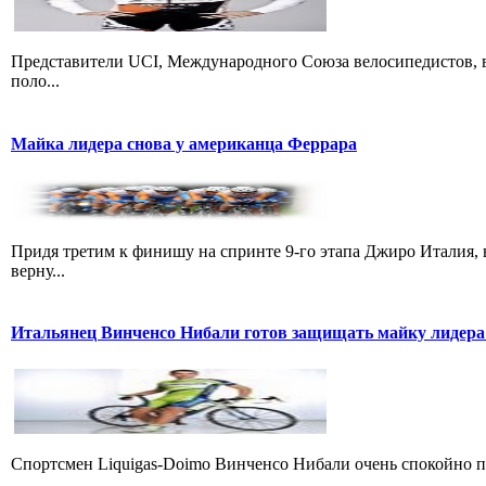
Представители UCI, Международного Союза велосипедистов, в
поло...
Майка лидера снова у американца Феррара
Придя третим к финишу на спринте 9-го этапа Джиро Италия, 
верну...
Итальянец Винченсо Нибали готов защищать майку лидера
Cпортсмен Liquigas-Doimo Винченсо Нибали очень спокойно пр