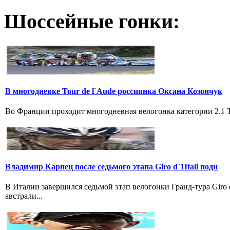
Шоссейные гонки:
В многодневке Tour de l`Aude россиянка Оксана Козончук
Во Франции проходит многодневная велогонка категории 2.1 Tou
Владимир Карпец после седьмого этапа Giro d`1Itali подн
В Италии завершился седьмой этап велогонки Гранд-тура Giro
австрали...