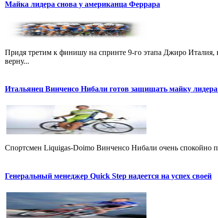
Майка лидера снова у американца Феррара
Придя третим к финишу на спринте 9-го этапа Джиро Италия, 
верну...
Итальянец Винченсо Нибали готов защищать майку лидера
Cпортсмен Liquigas-Doimo Винченсо Нибали очень спокойно пр
Генеральный менеджер Quick Step надеется на успех своей