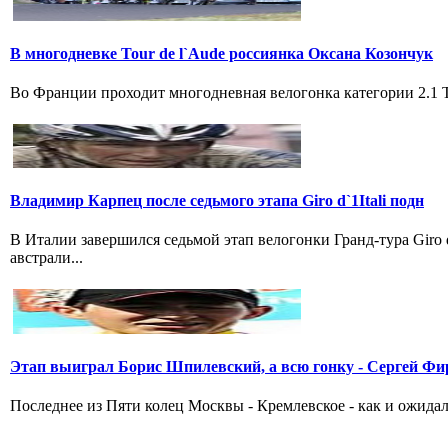
В многодневке Tour de l`Aude россиянка Оксана Козончук
Во Франции проходит многодневная велогонка категории 2.1 Tou
Владимир Карпец после седьмого этапа Giro d`1Itali подн
В Италии завершился седьмой этап велогонки Гранд-тура Giro
австрали...
Этап выиграл Борис Шпилевский, а всю гонку - Сергей Фи
Последнее из Пяти колец Москвы - Кремлевское - как и ожидал