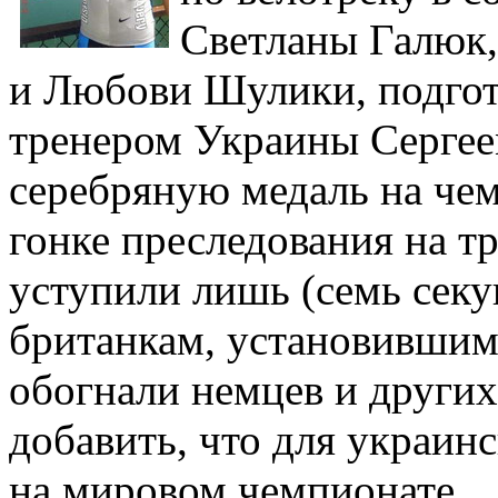
Светланы Галюк,
и Любови Шулики, подго
тренером Украины Сергее
серебряную медаль на чем
гонке преследования на т
уступили лишь (семь секу
британкам, установившим
обогнали немцев и други
добавить, что для украин
на мировом чемпионате.