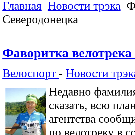
Главная
Новости трэка
Фа
Северодонецка
Фаворитка велотрека 
Велоспорт
-
Новости трэк
Недавно фамилия
сказать, всю пл
агентства сообщ
по велотреку в с