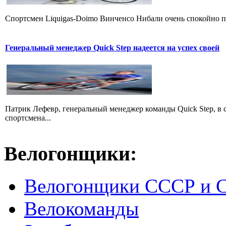
Cпортсмен Liquigas-Doimo Винченсо Нибали очень спокойно пр
Генеральный менеджер Quick Step надеется на успех своей
Патрик Лефевр, генеральный менеджер команды Quick Step, в 
спортсмена...
Велогонщики:
Велогонщики СССР и 
Велокоманды