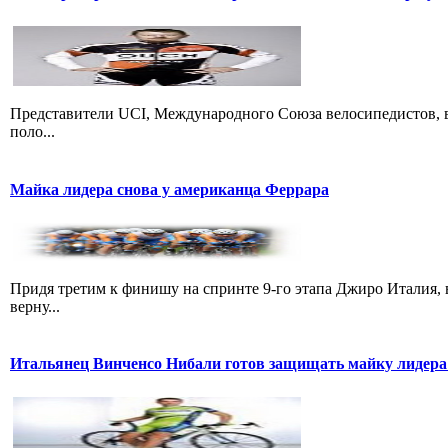
Представители UCI, Международного Союза велосипедистов, в
поло...
Майка лидера снова у американца Феррара
Придя третим к финишу на спринте 9-го этапа Джиро Италия, 
верну...
Итальянец Винченсо Нибали готов защищать майку лидера