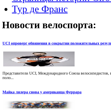
Тур де Франс
Новости велоспорта:
UCI опроверг обвинения в сокрытии положительных резул
Представители UCI, Международного Союза велосипедистов, в
поло...
Майка лидера снова у американца Феррара