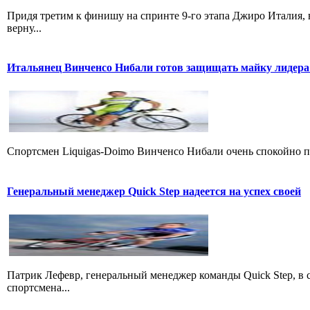
Придя третим к финишу на спринте 9-го этапа Джиро Италия, 
верну...
Итальянец Винченсо Нибали готов защищать майку лидера
Cпортсмен Liquigas-Doimo Винченсо Нибали очень спокойно пр
Генеральный менеджер Quick Step надеется на успех своей
Патрик Лефевр, генеральный менеджер команды Quick Step, в 
спортсмена...