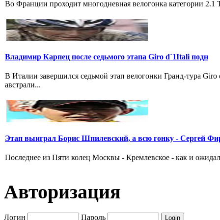
Во Франции проходит многодневная велогонка категории 2.1 Tou
Владимир Карпец после седьмого этапа Giro d`1Itali подн
В Италии завершился седьмой этап велогонки Гранд-тура Giro
австрали...
Этап выиграл Борис Шпилевский, а всю гонку - Сергей Фи
Последнее из Пяти колец Москвы - Кремлевское - как и ожидал
Авторизация
Логин
Пароль