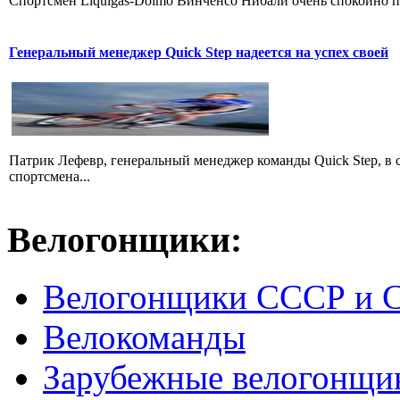
Cпортсмен Liquigas-Doimo Винченсо Нибали очень спокойно пр
Генеральный менеджер Quick Step надеется на успех своей
Патрик Лефевр, генеральный менеджер команды Quick Step, в 
спортсмена...
Велогонщики:
Велогонщики СССР и 
Велокоманды
Зарубежные велогонщи