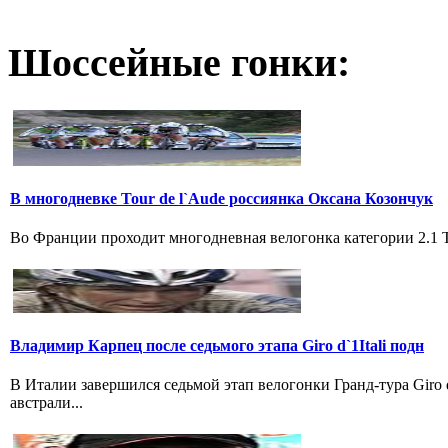
Шоссейные гонки:
В многодневке Tour de l`Aude россиянка Оксана Козончук
Во Франции проходит многодневная велогонка категории 2.1 Tou
Владимир Карпец после седьмого этапа Giro d`1Itali подн
В Италии завершился седьмой этап велогонки Гранд-тура Giro
австрали...