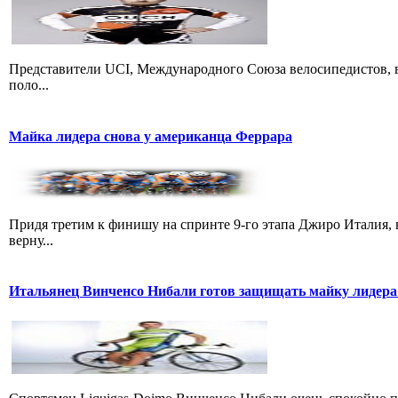
Представители UCI, Международного Союза велосипедистов, в
поло...
Майка лидера снова у американца Феррара
Придя третим к финишу на спринте 9-го этапа Джиро Италия, 
верну...
Итальянец Винченсо Нибали готов защищать майку лидера