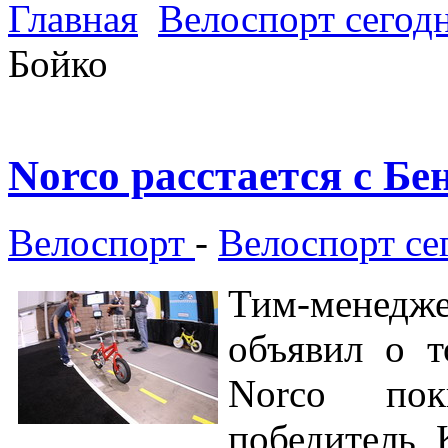
Главная
Велоспорт сегод
Бойко
Norco расстается с Б
Велоспорт
-
Велоспорт се
Тим-менедж
объявил о 
Norco поки
победитель 