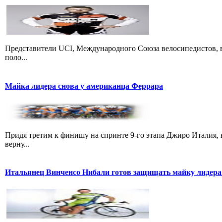
Представители UCI, Международного Союза велосипедистов, в
поло...
Майка лидера снова у американца Феррара
Придя третим к финишу на спринте 9-го этапа Джиро Италия, 
верну...
Итальянец Винченсо Нибали готов защищать майку лидера