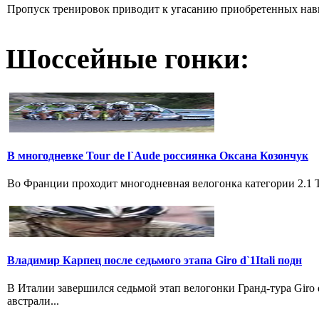
Пропуск тренировок приводит к угасанию приобретенных навык
Шоссейные гонки:
В многодневке Tour de l`Aude россиянка Оксана Козончук
Во Франции проходит многодневная велогонка категории 2.1 Tou
Владимир Карпец после седьмого этапа Giro d`1Itali подн
В Италии завершился седьмой этап велогонки Гранд-тура Giro
австрали...