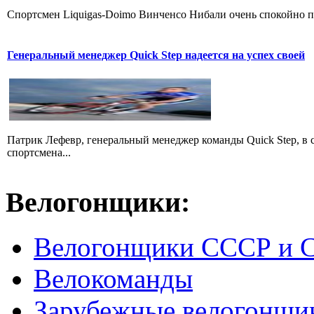
Cпортсмен Liquigas-Doimo Винченсо Нибали очень спокойно пр
Генеральный менеджер Quick Step надеется на успех своей
Патрик Лефевр, генеральный менеджер команды Quick Step, в 
спортсмена...
Велогонщики:
Велогонщики СССР и 
Велокоманды
Зарубежные велогонщи