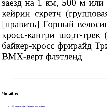
заезд на 1 км, 500 м или
кейрин скретч (группова
[править] Горный велоси
кросс-кантри шорт-трек 
байкер-кросс фрирайд 
BMX-верт флэтленд
Читайте:
История Велоспорта