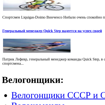
Cпортсмен Liquigas-Doimo Винченсо Нибали очень спокойно пр
Генеральный менеджер Quick Step надеется на успех своей
Патрик Лефевр, генеральный менеджер команды Quick Step, в 
спортсмена...
Велогонщики:
Велогонщики СССР и 