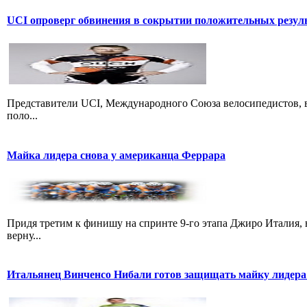
UCI опроверг обвинения в сокрытии положительных резул
Представители UCI, Международного Союза велосипедистов, в
поло...
Майка лидера снова у американца Феррара
Придя третим к финишу на спринте 9-го этапа Джиро Италия, 
верну...
Итальянец Винченсо Нибали готов защищать майку лидера