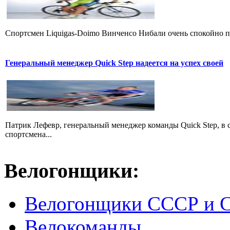
Cпортсмен Liquigas-Doimo Винченсо Нибали очень спокойно пр
Генеральный менеджер Quick Step надеется на успех своей
Патрик Лефевр, генеральный менеджер команды Quick Step, в 
спортсмена...
Велогонщики:
Велогонщики СССР и 
Велокоманды