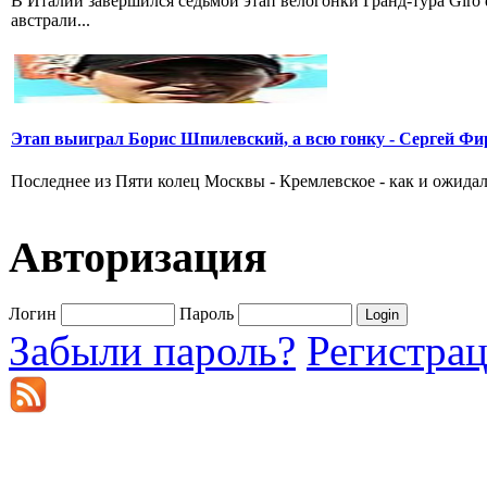
В Италии завершился седьмой этап велогонки Гранд-тура Giro
австрали...
Этап выиграл Борис Шпилевский, а всю гонку - Сергей Фи
Последнее из Пяти колец Москвы - Кремлевское - как и ожидал
Авторизация
Логин
Пароль
Забыли пароль?
Регистра