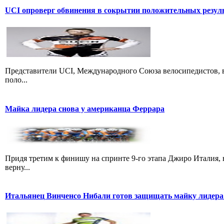
UCI опроверг обвинения в сокрытии положительных резул
Представители UCI, Международного Союза велосипедистов, в
поло...
Майка лидера снова у американца Феррара
Придя третим к финишу на спринте 9-го этапа Джиро Италия, 
верну...
Итальянец Винченсо Нибали готов защищать майку лидера