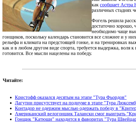
как
сообщает Астра 
различных стадиях ч
Фогель решила расск
достаточно хорошо, 
необходимо чаще выс
гонщиков, поскольку календарь становится все сложнее и у ни
рельефа и климата на предстоящей гонке, и на тренировках выж
как и в любом другом виде спорта, требуется выдержка, воля к
готовится. Все мысли нацелены на победу.
Читайте:
Кристофф оказался десятым на этапе "Тура Фьордов"
Лагутин присутствует на подиуме в этапе "Тура Люксемб
Контадор не одержим мыслью одержать победу в "Крите
Американский велогонщик Талански смог выиграть "Кр
Гонщик "Катюши" находится в фаворитах "Тура Швейца