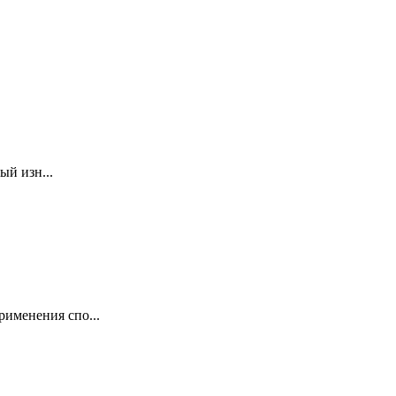
ый изн...
именения спо...