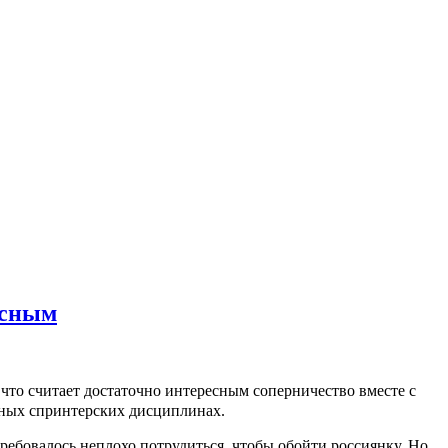
есным
 что считает достаточно интересным соперничество вместе с
зных спринтерских дисциплинах.
ребовалось неплохо потрудиться, чтобы обойти россиянку. Но,