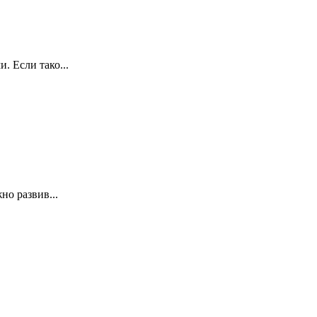
 Если тако...
но развив...