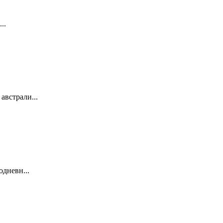
..
австрали...
одневн...