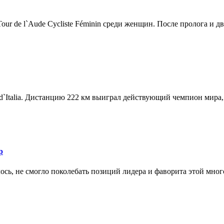
r de l`Aude Cycliste Féminin среди женщин. После пролога и дв.
d`Italia. Дистанцию 222 км выиграл действующий чемпион мира, 
р
ось, не смогло поколебать позиций лидера и фаворита этой мног