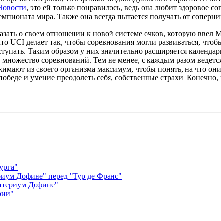
Новости
, это ей только понравилось, ведь она любит здоровое со
емпионата мира. Также она всегда пытается получать от соперни
азать о своем отношении к новой системе очков, которую ввел
что UCI делает так, чтобы соревнования могли развиваться, чтоб
тупать. Таким образом у них значительно расширяется календарь
х множество соревнований. Тем не менее, с каждым разом ведет
имают из своего организма максимум, чтобы понять, на что они 
 победе и умение преодолеть себя, собственные страхи. Конечно
урга"
риум Дофине" перед "Тур де Франс"
итериум Дофине"
рии"