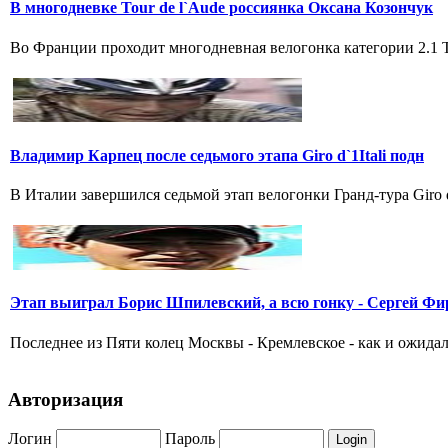
В многодневке Tour de l`Aude россиянка Оксана Козончук
Во Франции проходит многодневная велогонка категории 2.1 Tou
Владимир Карпец после седьмого этапа Giro d`1Itali подн
В Италии завершился седьмой этап велогонки Гранд-тура Giro 
Этап выиграл Борис Шпилевский, а всю гонку - Сергей Фи
Последнее из Пяти колец Москвы - Кремлевское - как и ожидал
Авторизация
Логин
Пароль