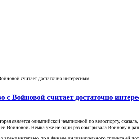
Войновой считает достаточно интересным
о с Войновой считает достаточно интер
торая является олимпийской чемпионкой по велоспорту, сказала,
ей Войновой. Немка уже не один раз обыгрывала Войнову в ра
во время интервью, то в финале индивидуального спринта ей пот