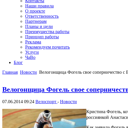
Контакты
Наши правила
О проекте
Ответственность
Партнерам
Планы и цели
Преимущества работы
Принцип работы
Реклама
Рекомендуем почитать
Услуги
ЧаВо
Блог
Главная
Новости
Велогонщица Фогель свое соперничество с 
Велогонщица Фогель свое соперничеств
07.06.2014 09:24
Велоспорт
-
Новости
Кристина Фогель, ко
россиянкой Анастаси
Как заявила Фогель 