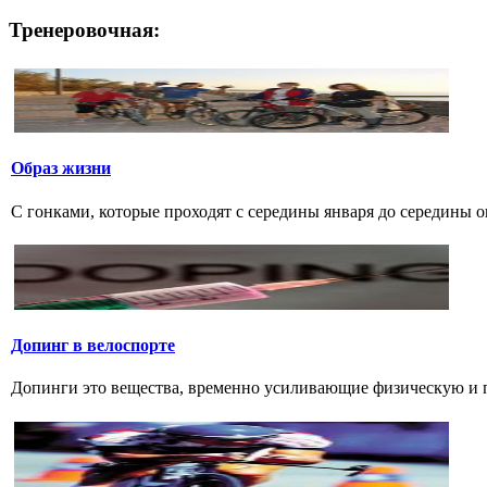
Тренеровочная:
Образ жизни
С гонками, которые проходят с середины января до середины о
Допинг в велоспорте
Допинги это вещества, временно усиливающие физическую и п