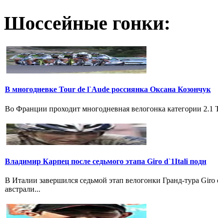
Шоссейные гонки:
В многодневке Tour de l`Aude россиянка Оксана Козончук
Во Франции проходит многодневная велогонка категории 2.1 Tou
Владимир Карпец после седьмого этапа Giro d`1Itali подн
В Италии завершился седьмой этап велогонки Гранд-тура Giro
австрали...