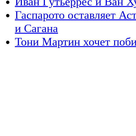
Иван Гутьеррес и Ван Х
Гаспарото оставляет Аст
и Сагана
Тони Мартин хочет поби