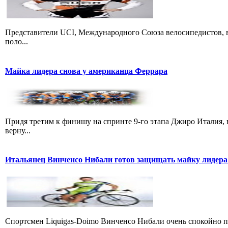
Представители UCI, Международного Союза велосипедистов, в
поло...
Майка лидера снова у американца Феррара
Придя третим к финишу на спринте 9-го этапа Джиро Италия, 
верну...
Итальянец Винченсо Нибали готов защищать майку лидера
Cпортсмен Liquigas-Doimo Винченсо Нибали очень спокойно пр