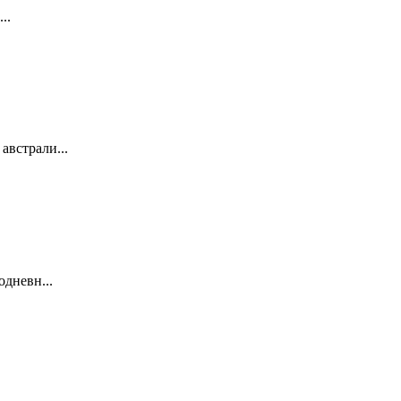
..
австрали...
одневн...