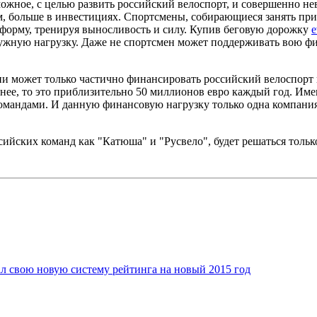
можное, с целью развить российский велоспорт, и совершенно нев
ем, больше в инвестициях. Спортсмены, собирающиеся занять пр
форму, тренируя выносливость и силу. Купив беговую дорожку
e
ужную нагрузку. Даже не спортсмен может поддерживать вою ф
и может только частично финансировать российский велоспорт 
чнее, то это приблизительно 50 миллионов евро каждый год. И
омандами. И данную финансовую нагрузку только одна компания 
сийских команд как "Катюша" и "Русвело", будет решаться только
л свою новую систему рейтинга на новый 2015 год