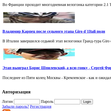
Во Франции проходит многодневная велогонка категории 2.1 Tou
Владимир Карпец после седьмого этапа Giro d`1Itali подн
В Италии завершился седьмой этап велогонки Гранд-тура Giro 
Этап выиграл Борис Шпилевский, а всю гонку - Сергей Фи
Последнее из Пяти колец Москвы - Кремлевское - как и ожидал
Авторизация
Логин
Пароль
Забыли пароль?
Регистрация