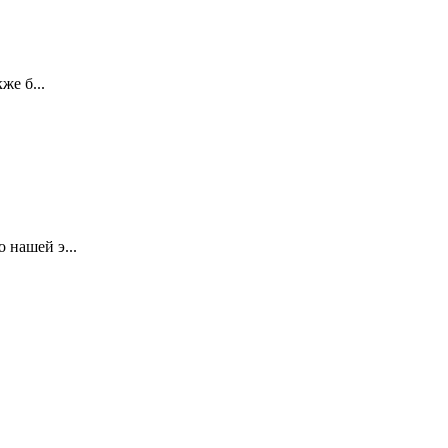
же б...
 нашей э...