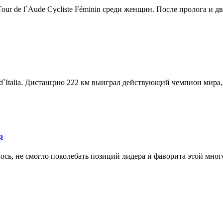
r de l`Aude Cycliste Féminin среди женщин. После пролога и дв.
d`Italia. Дистанцию 222 км выиграл действующий чемпион мира, 
р
ось, не смогло поколебать позиций лидера и фаворита этой мног