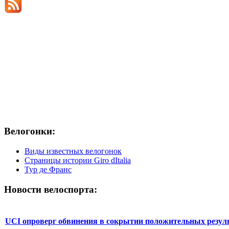
Велогонки:
Виды известных велогонок
Страницы истории Giro dItalia
Тур де Франс
Новости велоспорта:
UCI опроверг обвинения в сокрытии положительных резул