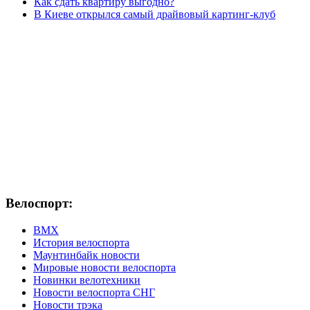
Как сдать квартиру выгодно?
В Киеве открылся самый драйвовый картинг-клуб
Велоспорт:
ВМХ
История велоспорта
Маунтинбайк новости
Мировые новости велоспорта
Новинки велотехники
Новости велоспорта СНГ
Новости трэка