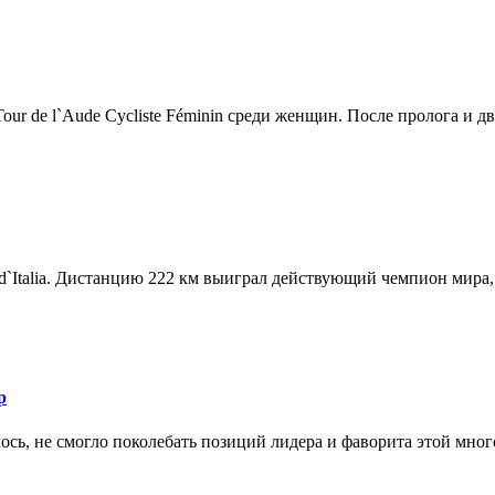
r de l`Aude Cycliste Féminin среди женщин. После пролога и дв.
d`Italia. Дистанцию 222 км выиграл действующий чемпион мира, 
р
ось, не смогло поколебать позиций лидера и фаворита этой мног