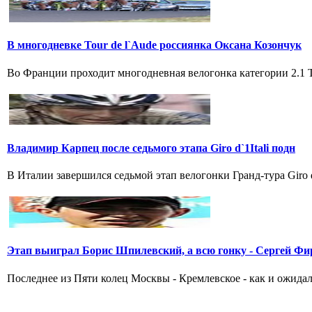
В многодневке Tour de l`Aude россиянка Оксана Козончук
Во Франции проходит многодневная велогонка категории 2.1 Tou
Владимир Карпец после седьмого этапа Giro d`1Itali подн
В Италии завершился седьмой этап велогонки Гранд-тура Giro 
Этап выиграл Борис Шпилевский, а всю гонку - Сергей Фи
Последнее из Пяти колец Москвы - Кремлевское - как и ожидал