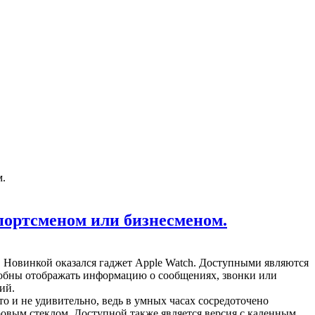
м.
спортсменом или бизнесменом.
. Новинкой оказался гаджет Apple Watch. Доступными являются
особны отображать информацию о сообщениях, звонки или
ий.
то и не удивительно, ведь в умных часах сосредоточено
овым стеклом. Доступной также является версия с каленным