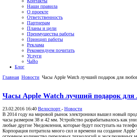
Контакты
Наши правила
О проекте
Ответственность
Партнерам
Планы и цели
Преимущества работы
Принцип работы
Реклама
Рекомендуем почитать
Услуги
ЧаВо
Блог
Главная
Новости
Часы Apple Watch лучший подарок для любог
Часы Apple Watch лучший подарок для л
23.02.2016 16:40
Велоспорт
-
Новости
В 2014 году на мировой рынок электроники вышел новый проду
часы размером 38 и 42 мм. Устройство разрабатывалось как у
любые другие Уведомления, которые будут поступать на телеф
Корпорация потратила много сил и времени на создание Apple W
огромное количество передовых технологий и эксклюзивных ма