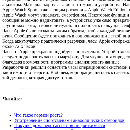
аналогом. Материал корпуса зависит от модели устройства. Н
Apple Watch Sport, а желающим роскоши – Apple Watch Edition,
Apple Watch могут управлять смартфоном. Некоторые функции ч
сообщение можно надиктовать, а устройство уже само преврати
групповых фото, и вовсе не нужно использовать палку для сел
Часы Apple были созданы таким образом, чтобы каждый челове
руки. Сообщение будет приходить в сопровождении легкой вирь
Когда аккумулятор практически разряжен, часы Apple отображ
около 72-х часов.
Часы от Apple прекрасно подойдут спортсменам. Устройство 
следует подключить часы к смартфону. Для улучшения определ
благодаря возможности программы анализировать данные.
Разработчики решили оснастить часы операционной системой iO
зависимости от версии. В общем, корпорация пыталась сделать
той деталью, которая диктует стиль.
Читайте:
Что такое гормон роста?
Употребление спортсменами анаболических стероидов
Покупка дома через агентство недвижимости