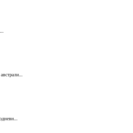
..
австрали...
одневн...