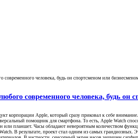
о современного человека, будь он спортсменом или бизнесмено
юбого современного человека, будь он 
кт корпорации Apple, который сразу приковал к себе внимание
ниверсальный помощник для смартфона. То есть, Apple Watch сп
он или планшет. Часы обладают невероятным количеством функц
atch. В результате, проект стал одним из самых грандиозных. Э
териалов. В частности, сенсорный экран часов защищен сапфир