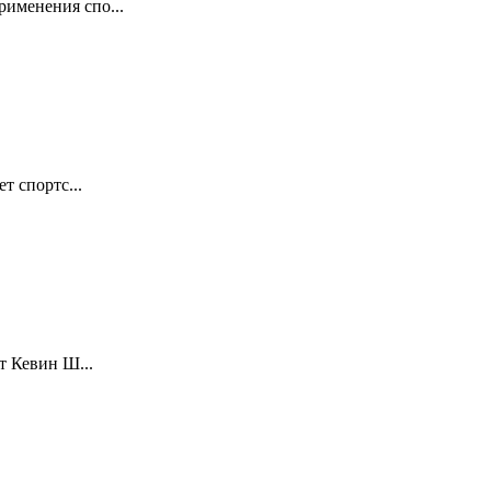
именения спо...
т спортс...
т Кевин Ш...