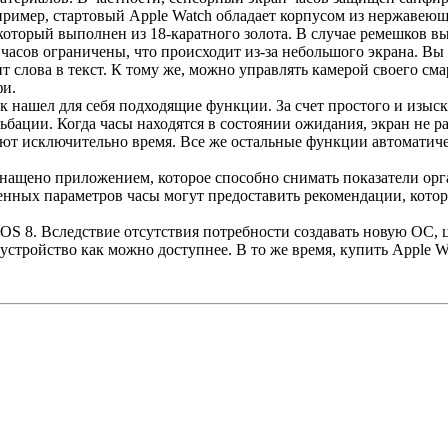
апример, стартовый Apple Watch обладает корпусом из нержаве
 который выполнен из 18-каратного золота. В случае ремешков вы
асов ограничены, что происходит из-за небольшого экрана. Вы н
т слова в текст. К тому же, можно управлять камерой своего см
фи.
к нашел для себя подходящие функции. За счет простого и изы
бации. Когда часы находятся в состоянии ожидания, экран не ра
ают исключительно время. Все же остальные функции автоматиче
оснащено приложением, которое способно снимать показатели о
енных параметров часы могут предоставить рекомендации, котор
S 8. Вследствие отсутствия потребности создавать новую ОС, ц
 устройство как можно доступнее. В то же время, купить Apple 