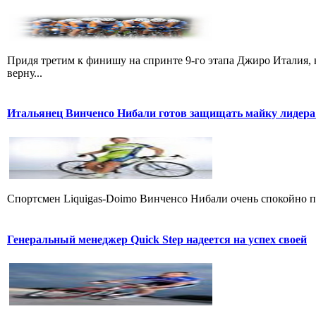
Придя третим к финишу на спринте 9-го этапа Джиро Италия, 
верну...
Итальянец Винченсо Нибали готов защищать майку лидера
Cпортсмен Liquigas-Doimo Винченсо Нибали очень спокойно пр
Генеральный менеджер Quick Step надеется на успех своей