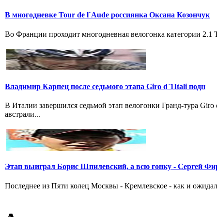
В многодневке Tour de l`Aude россиянка Оксана Козончук
Во Франции проходит многодневная велогонка категории 2.1 Tou
Владимир Карпец после седьмого этапа Giro d`1Itali подн
В Италии завершился седьмой этап велогонки Гранд-тура Giro
австрали...
Этап выиграл Борис Шпилевский, а всю гонку - Сергей Фи
Последнее из Пяти колец Москвы - Кремлевское - как и ожидал