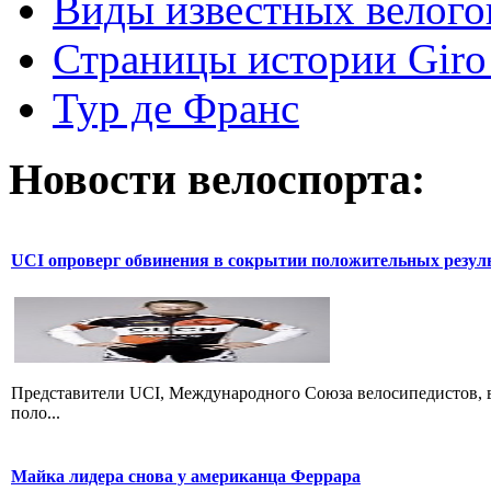
Виды известных велого
Страницы истории Giro 
Тур де Франс
Новости велоспорта:
UCI опроверг обвинения в сокрытии положительных резул
Представители UCI, Международного Союза велосипедистов, в
поло...
Майка лидера снова у американца Феррара