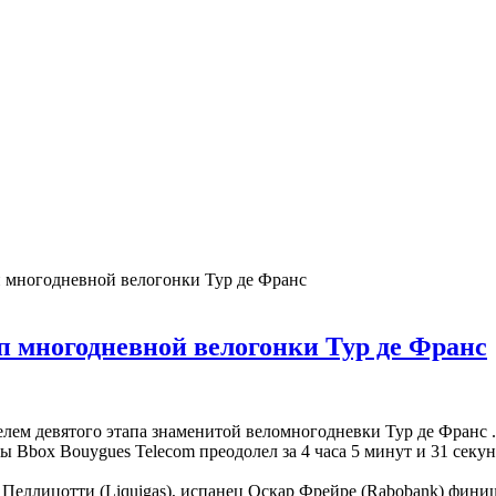
 многодневной велогонки Тур де Франс
 многодневной велогонки Тур де Франс
лем девятого этапа знаменитой веломногодневки Тур де Франс 
ы Bbox Bouygues Telecom преодолел за 4 часа 5 минут и 31 секун
Пеллицотти (Liquigas), испанец Оскар Фрейре (Rabobank) финиш