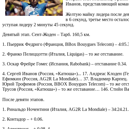
Иванов, представляющий коман
Желтую майку лидера после дев
в 6 секунд, третье место остал
уступая лидеру 2 минуты 45 секунд.
Девятый этап. Сент-Жоден – Тарб. 160,5 км.
1. Пьеррик Федриго (Франция, BBox Bouygues Telecom) – 4:05.
2. Франко Пелиццотти (Италия, Liquigas) – то же отставание.
3. Оскар Фрейре Гомес (Испания, Rabobank) – отставание 0.34.
4. Сергей Иванов (Россия, «Катюша»)... 17. Андреас Клоден 
Ефимкин (Россия, AG2R La Mondiale)… 37. Владимир Карпец. 
Юрий Трофимов (Россия, BBOX Bouygues Telecom) – то же отст
Трусов (Россия, «Катюша») – то же отставание… 146. Стийн Ван
После девяти этапов.
1. Ринальдо Ночентини (Италия, AG2R La Mondiale) – 34:24.21.
2. Контадор – + 0.06.
3. Армстронг – + 0.08. 4.