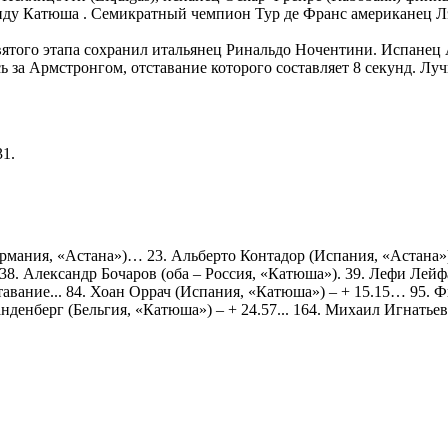
ду Катюша . Семикратный чемпион Тур де Франс американец Лэ
ятого этапа сохранил итальянец Ринальдо Ночентини. Испанец 
ось за Армстронгом, отставание которого составляет 8 секунд. Л
31.
(Германия, «Астана»)… 23. Альберто Контадор (Испания, «Астан
38. Александр Бочаров (оба – Россия, «Катюша»). 39. Лефи Ле
авание... 84. Хоан Оррач (Испания, «Катюша») – + 15.15… 95. 
денберг (Бельгия, «Катюша») – + 24.57... 164. Михаил Игнатьев