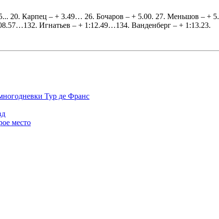
... 20. Карпец – + 3.49… 26. Бочаров – + 5.00. 27. Меньшов – +
08.57…132. Игнатьев – + 1:12.49…134. Ванденберг – + 1:13.23.
 многодневки Тур де Франс
вд
рое место