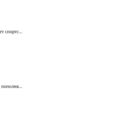
т спортс...
пополня...