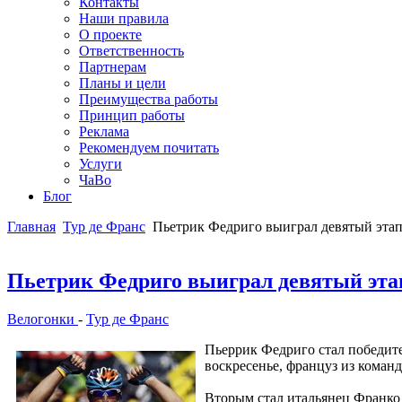
Контакты
Наши правила
О проекте
Ответственность
Партнерам
Планы и цели
Преимущества работы
Принцип работы
Реклама
Рекомендуем почитать
Услуги
ЧаВо
Блог
Главная
Тур де Франс
Пьетрик Федриго выиграл девятый этап
Пьетрик Федриго выиграл девятый этап
Велогонки
-
Тур де Франс
Пьеррик Федриго стал победите
воскресенье, француз из команд
Вторым стал итальянец Франко 