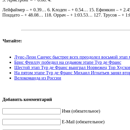
Лейфаймер – + 0.39… 6. Клоден – + 0.54… 15. Ефимкин – + 2.45
Поццато – + 48.08… 118. Оррач – + 1:03.53… 127. Трусов – + 1:
Читайте:
Луис-Леон Санчес быстрее всех преодолел восьмой этап
Брис Феиллу победил на седьмом этапе Тур де Франс
Шестой этап Тур де Франс выиграл Норвежец Тор Хусхо
На пятом этапе Тур де Франс Михаил Игнатьев занял вто
Велокоманда из России
Добавить комментарий
Имя (обязательное)
E-Mail (обязательное)