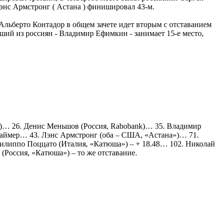
нс Армстронг ( Астана ) финишировал 43-м.
Альберто Контадор в общем зачете идет вторым с отставанием
учший из россиян - Владимир Ефимкин - занимает 15-е место,
а»)… 26. Денис Меньшов (Россия, Rabobank)… 35. Владимир
йфаймер… 43. Лэнс Армстронг (оба – США, «Астана»)… 71.
Филиппо Поццато (Италия, «Катюша») – + 18.48… 102. Николай
 (Россия, «Катюша») – то же отставание.