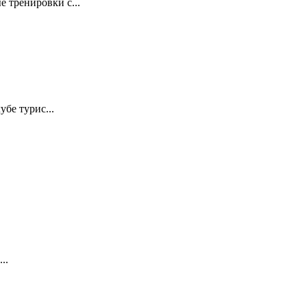
 тренировки с...
бе турис...
..