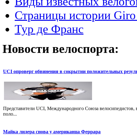
Виды известных велого
Страницы истории Giro 
Тур де Франс
Новости велоспорта:
UCI опроверг обвинения в сокрытии положительных резул
Представители UCI, Международного Союза велосипедистов, в
поло...
Майка лидера снова у американца Феррара