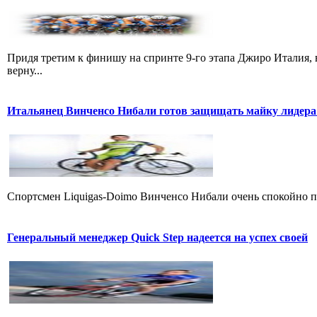
Придя третим к финишу на спринте 9-го этапа Джиро Италия, 
верну...
Итальянец Винченсо Нибали готов защищать майку лидера
Cпортсмен Liquigas-Doimo Винченсо Нибали очень спокойно пр
Генеральный менеджер Quick Step надеется на успех своей