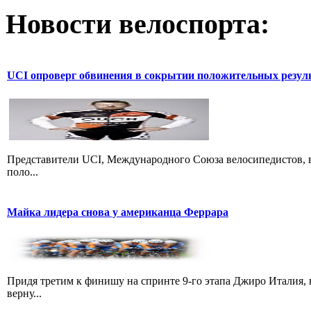
Новости велоспорта:
UCI опроверг обвинения в сокрытии положительных резул
Представители UCI, Международного Союза велосипедистов, в
поло...
Майка лидера снова у американца Феррара
Придя третим к финишу на спринте 9-го этапа Джиро Италия, 
верну...