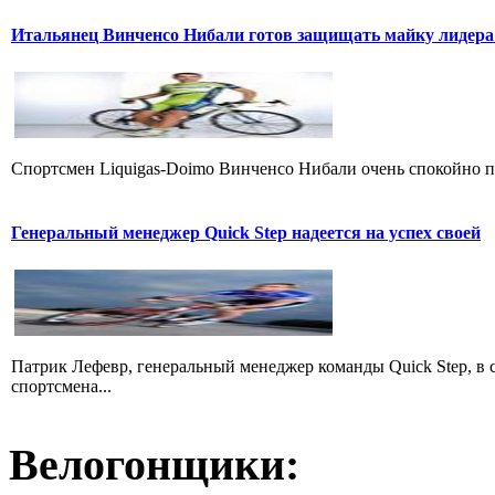
Итальянец Винченсо Нибали готов защищать майку лидера
Cпортсмен Liquigas-Doimo Винченсо Нибали очень спокойно пр
Генеральный менеджер Quick Step надеется на успех своей
Патрик Лефевр, генеральный менеджер команды Quick Step, в 
спортсмена...
Велогонщики: