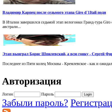
Владимир Карпец после седьмого этапа Giro d`1Itali подн
В Италии завершился седьмой этап велогонки Гранд-тура Giro
австрали...
Этап выиграл Борис Шпилевский, а всю гонку - Сергей Фи
Последнее из Пяти колец Москвы - Кремлевское - как и ожидал
Авторизация
Логин
Пароль
Забыли пароль?
Регистра