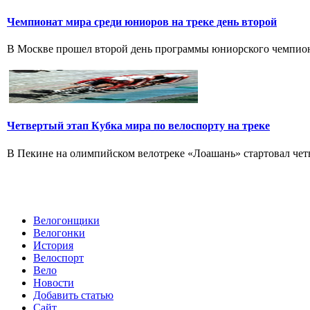
Чемпионат мира среди юниоров на треке день второй
В Москве прошел второй день программы юниорского чемпионат
Четвертый этап Кубка мира по велоспорту на треке
В Пекине на олимпийском велотреке «Лоашань» стартовал четве
Велогонщики
Велогонки
История
Велоспорт
Вело
Новости
Добавить статью
Сайт