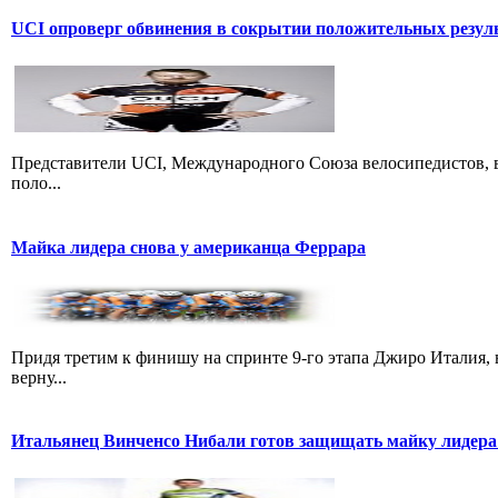
UCI опроверг обвинения в сокрытии положительных резул
Представители UCI, Международного Союза велосипедистов, в
поло...
Майка лидера снова у американца Феррара
Придя третим к финишу на спринте 9-го этапа Джиро Италия, 
верну...
Итальянец Винченсо Нибали готов защищать майку лидера