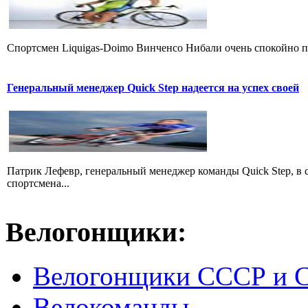
Cпортсмен Liquigas-Doimo Винченсо Нибали очень спокойно пр
Генеральный менеджер Quick Step надеется на успех своей
Патрик Лефевр, генеральный менеджер команды Quick Step, в 
спортсмена...
Велогонщики:
Велогонщики СССР и 
Велокоманды