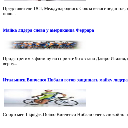
Представители UCI, Международного Союза велосипедистов, в
поло...
Майка лидера снова у американца Феррара
Придя третим к финишу на спринте 9-го этапа Джиро Италия, 
верну...
Итальянец Винченсо Нибали готов защищать майку лидера
Cпортсмен Liquigas-Doimo Винченсо Нибали очень спокойно пр