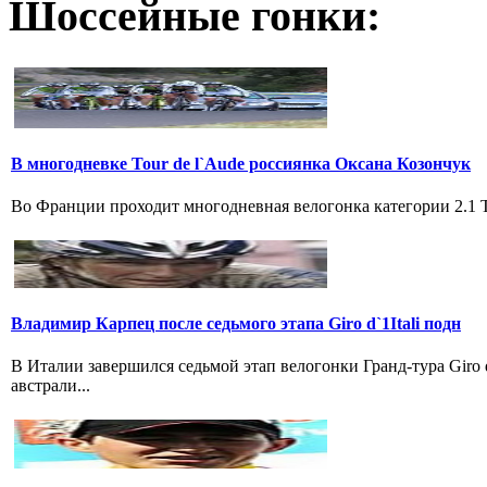
Шоссейные гонки:
В многодневке Tour de l`Aude россиянка Оксана Козончук
Во Франции проходит многодневная велогонка категории 2.1 Tou
Владимир Карпец после седьмого этапа Giro d`1Itali подн
В Италии завершился седьмой этап велогонки Гранд-тура Giro
австрали...