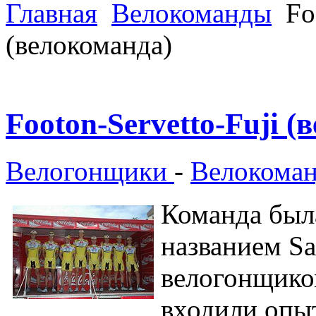
Главная
Велокоманды
Foo
(велокоманда)
Footon-Servetto-Fuji (
Велогонщики
-
Велокома
Команда была
названием Sa
велогонщико
входили опы