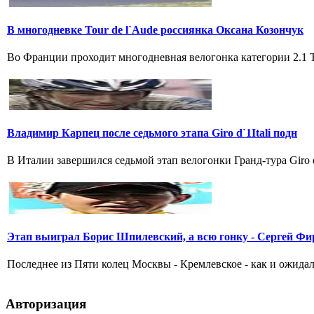
В многодневке Tour de l`Aude россиянка Оксана Козончук
Во Франции проходит многодневная велогонка категории 2.1 Tou
Владимир Карпец после седьмого этапа Giro d`1Itali подн
В Италии завершился седьмой этап велогонки Гранд-тура Giro 
Этап выиграл Борис Шпилевский, а всю гонку - Сергей Фи
Последнее из Пяти колец Москвы - Кремлевское - как и ожидал
Авторизация