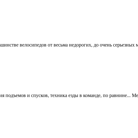
стве велосипедов от весьма недорогих, до очень серьезных мо
я подъемов и спусков, техника езды в команде, по равнине... Ме