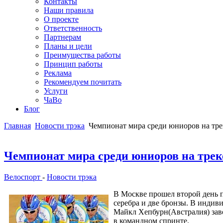
Контакты
Наши правила
О проекте
Ответственность
Партнерам
Планы и цели
Преимущества работы
Принцип работы
Реклама
Рекомендуем почитать
Услуги
ЧаВо
Блог
Главная
Новости трэка
Чемпионат мира среди юниоров на тре
Чемпионат мира среди юниоров на трек
Велоспорт
-
Новости трэка
В Москве прошел второй день п
серебра и две бронзы. В индив
Майкл Хепбурн(Австралия) заво
в командном спринте.