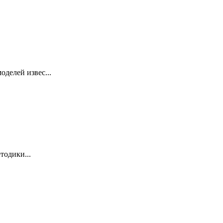
делей извес...
тодики...