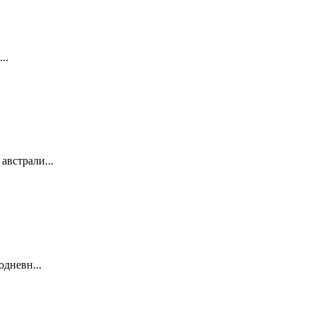
..
австрали...
одневн...