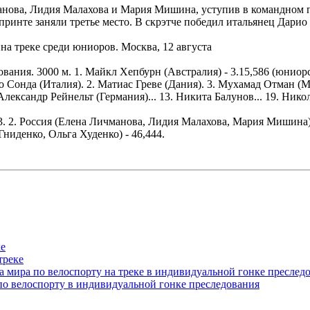
анова, Лидия Малахова и Мария Мишина, уступив в командном п
принте заняли третье место. В скрэтче победил итальянец Дарио
на треке среди юниоров. Москва, 12 августа
ания. 3000 м. 1. Майкл Хепбурн (Австралия) - 3.15,586 (юниорск
ио Сонда (Италия). 2. Матиас Греве (Дания). 3. Мухамад Отман (Ма
Александр Рейнельт (Германия)... 13. Никита Балунов... 19. Нико
3. 2. Россия (Елена Личманова, Лидия Малахова, Мария Мишина) -
 Гниденко, Ольга Худенко) - 46,444.
ке
треке
а мира по велоспорту на треке в индивидуальной гонке преслед
о велоспорту в индивидуальной гонке преследования