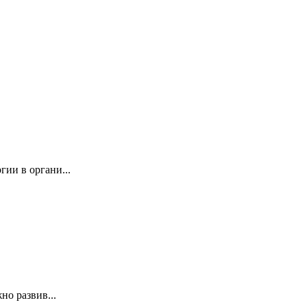
ии в органи...
но развив...