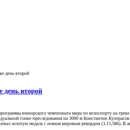
ке день второй
е день второй
рограммы юниорского чемпионата мира по велоспорту на треке.
идуальной гонке преследования на 3000 м Константин Куперасов
евал золотую медаль с новым мировым рекордом (3.15,586). В а