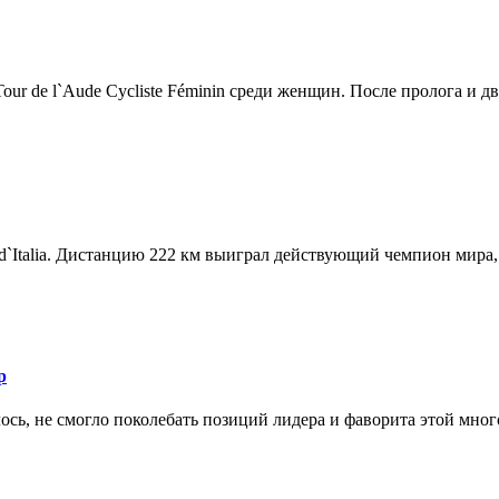
r de l`Aude Cycliste Féminin среди женщин. После пролога и дв.
d`Italia. Дистанцию 222 км выиграл действующий чемпион мира, 
р
ось, не смогло поколебать позиций лидера и фаворита этой мног